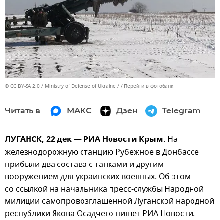
© CC BY-SA 2.0 / Ministry of Defense of Ukraine /
Перейти в фотобанк
Читать в
МАКС
Дзен
Telegram
ЛУГАНСК, 22 дек — РИА Новости Крым.
На
железнодорожную станцию Рубежное в Донбассе
прибыли два состава с танками и другим
вооружением для украинских военных. Об этом
со ссылкой на начальника пресс-службы Народной
милиции самопровозглашенной Луганской народной
республики Якова Осадчего пишет РИА Новости.