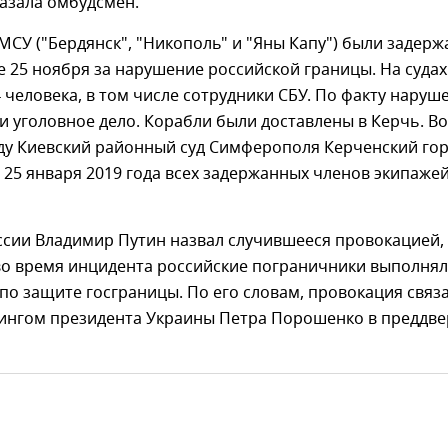
азала омбудсмен.
МСУ ("Бердянск", "Никополь" и "Яны Капу") были задер
 25 ноября за нарушение российской границы. На судах
 человека, в том числе сотрудники СБУ. По факту наруш
и уголовное дело. Корабли были доставлены в Керчь. Во
еду Киевский районный суд Симферополя Керченский гор
 25 января 2019 года всех задержанных членов экипаже
ссии Владимир Путин назвал случившееся провокацией,
 во время инцидента российские пограничники выполня
по защите госграницы. По его словам, провокация связ
тингом президента Украины Петра Порошенко в преддв