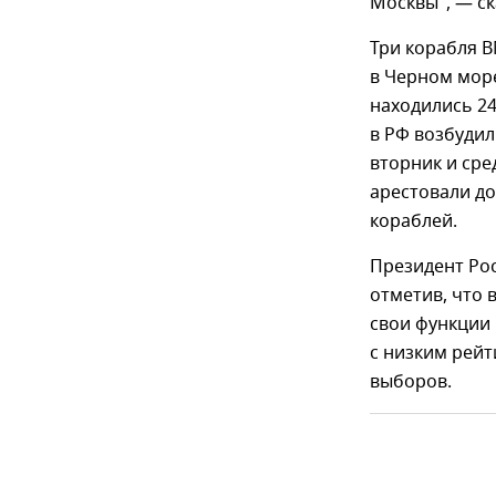
Москвы", — ск
Три корабля В
в Черном море
находились 24
в РФ возбудил
вторник и ср
арестовали до
кораблей.
Президент Ро
отметив, что
свои функции 
с низким рей
выборов.