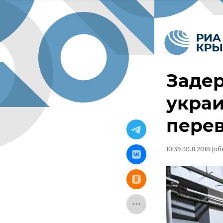
Заде
укра
пере
10:39 30.11.2018
(обн