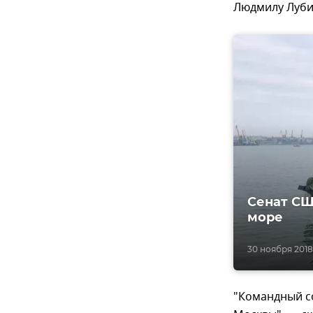
Людмилу Луби
Сенат СШ
море
30 ноября 2018
"Командный со