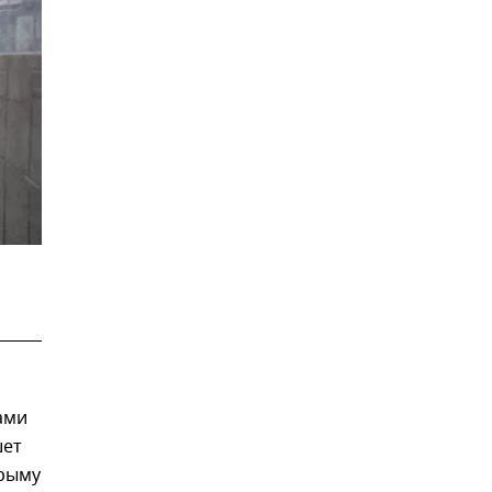
ами
шет
Крыму