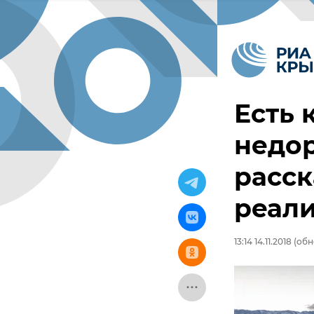
Есть 
недор
расск
реал
13:14 14.11.2018
(обно