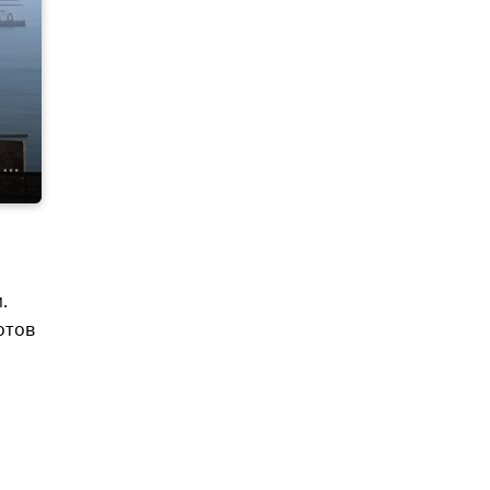
.
отов