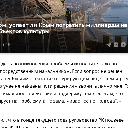
ом: успеет ли Крым потратить миллиарды на
бъектов культуры
 18:46
й день возникновения проблемы исполнитель должен
епосредственным начальником. Если вопрос не решен,
нь необходимо связаться с курирующим вице-премьером
 случае не найдены пути решения – звонить лично мне. Г
симальное содействие и поддержку тем коллегам, кто
рует на проблему, а не замалчивает ее по полгода", –
ил, что в конце текущего года руководство РК подведет
ния ФЦП и даст конкретную оценку действиям всех