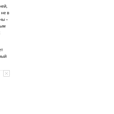
ней,
 не в
ны –
ным
к
ет
ный