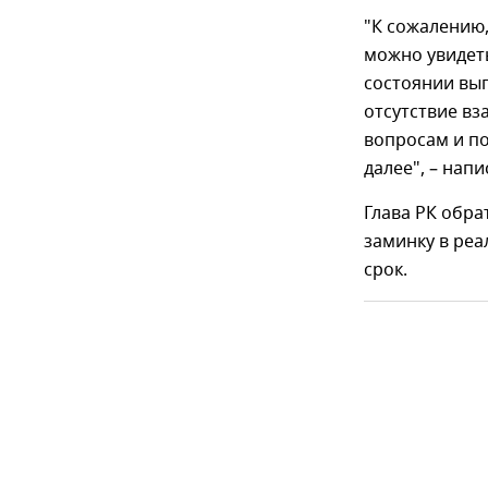
"К сожалению,
можно увидеть
состоянии вып
отсутствие вз
вопросам и п
далее", – нап
Глава РК обра
заминку в ре
срок.