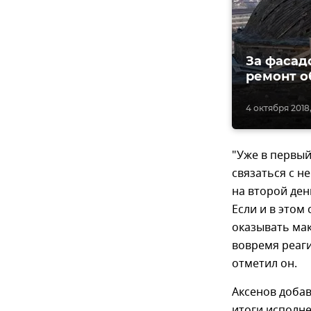
За фасад
ремонт о
4 октября 2018,
"Уже в первы
связаться с н
на второй де
Если и в этом
оказывать мак
вовремя реаги
отметил он.
Аксенов добав
итоги исполне