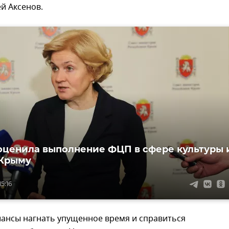
ей Аксенов.
оценила выполнение ФЦП в сфере культуры 
 Крыму
5:16
шансы нагнать упущенное время и справиться