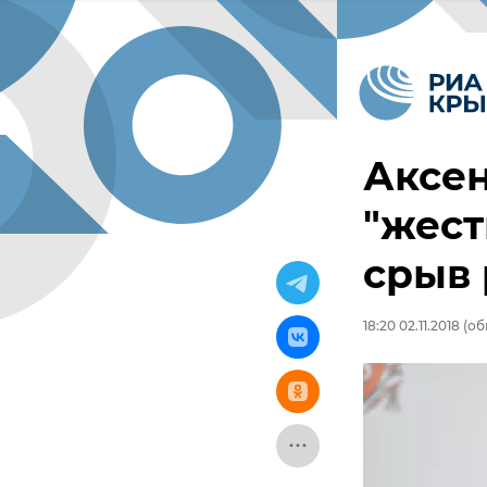
Аксе
"жест
срыв
18:20 02.11.2018
(обн