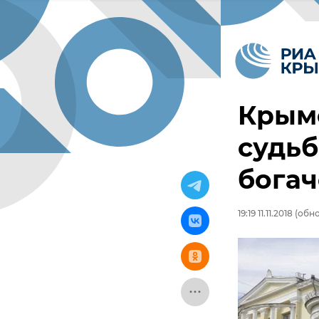
Крым
судьб
бога
19:19 11.11.2018
(обнов