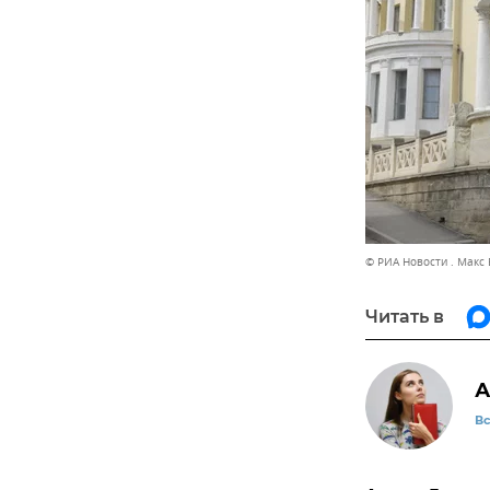
© РИА Новости . Макс
Читать в
А
В