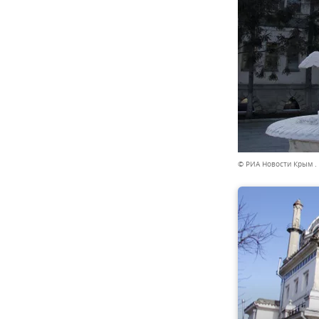
© РИА Новости Крым .