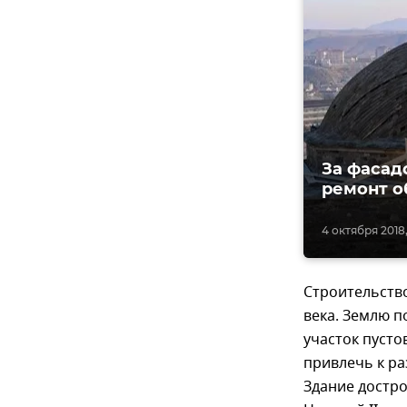
За фасад
ремонт о
4 октября 2018,
Строительство
века. Землю п
участок пусто
привлечь к ра
Здание достро