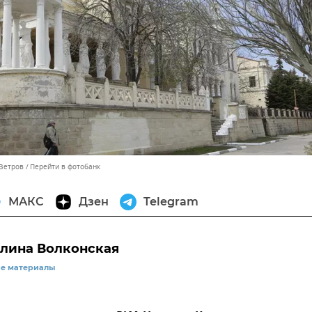
 Ветров
Перейти в фотобанк
МАКС
Дзен
Telegram
лина Волконская
се материалы