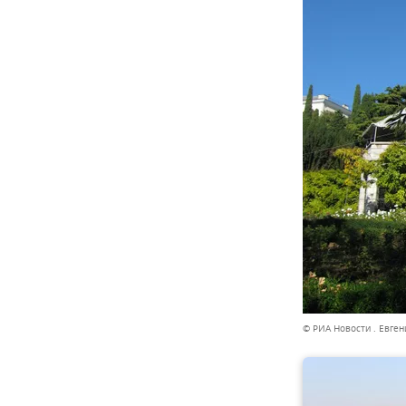
© РИА Новости . Евге