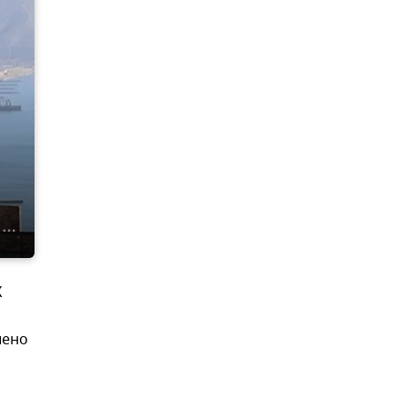
X
шено