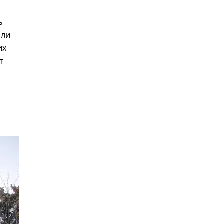
ь
или
их
т