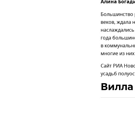
Алина Богад
Большинство р
веков, ждала 
наслаждались
года большин
в коммунальны
многие из них
Сайт РИА Нов
усадьб полуос
Вилла