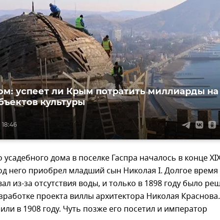
ом: успеет ли Крым потратить миллиарды на
бъектов культуры
 18:46
 усадебного дома в поселке Гаспра началось в конце XI
од него приобрел младший сын Николая I. Долгое время
вал из-за отсутствия воды, и только в 1898 году было ре
зработке проекта виллы архитектора Николая Краснова.
или в 1908 году. Чуть позже его посетил и император