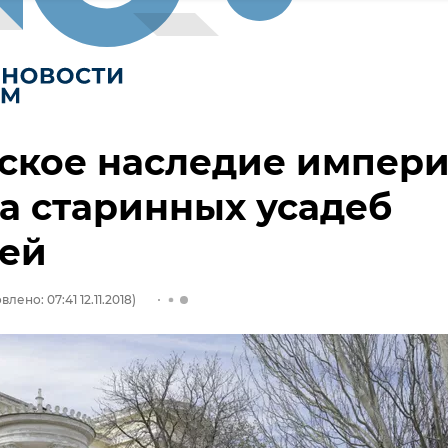
ское наследие импери
а старинных усадеб
чей
лено: 07:41 12.11.2018)