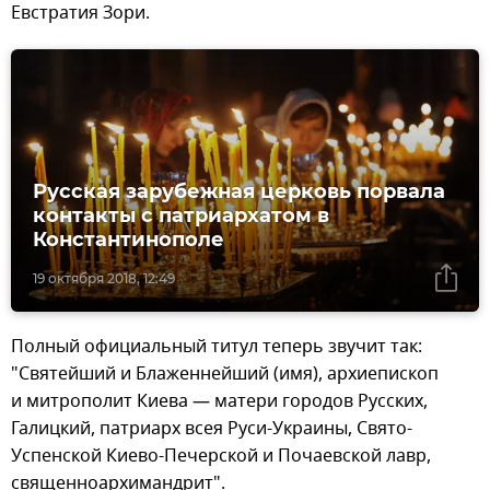
Евстратия Зори.
Русская зарубежная церковь порвала
контакты с патриархатом в
Константинополе
19 октября 2018, 12:49
Полный официальный титул теперь звучит так:
"Святейший и Блаженнейший (имя), архиепископ
и митрополит Киева — матери городов Русских,
Галицкий, патриарх всея Руси-Украины, Свято-
Успенской Киево-Печерской и Почаевской лавр,
священноархимандрит".