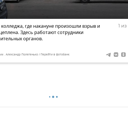
 колледжа, где накануне произошли взрыв и
1
из 
оцеплена. Здесь работают сотрудники
ительных органов.
ым . Александр Полегенько
Перейти в фотобанк