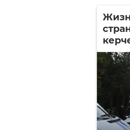
Жизн
стра
керч