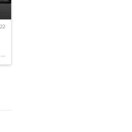
Следственный комитет продолжает расследован
22
уголовного дела. Уже проведены допросы руково
преподавателей колледжа, а также очевидцев тр
Назначен ряд экспертиз.
© РИА Новости . Алексей Мальгавко
Перейти в фотобанк