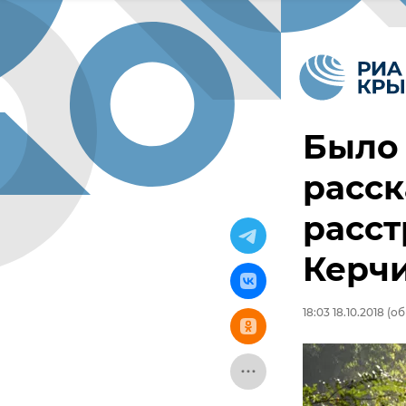
Было 
расск
расс
Керч
18:03 18.10.2018
(об