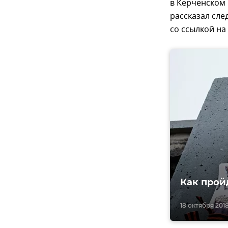
в Керченском 
рассказал сле
со ссылкой на
Как прой
18 октября 2018