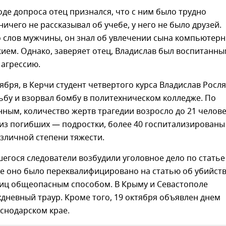
 ходе допроса отец признался, что с ним было трудно
ничего не рассказывал об учебе, у него не было друзей.
о слов мужчины, он знал об увлечении сына компьютер
ием. Однако, заверяет отец, Владислав был воспитанн
 агрессию.
ктября, в Керчи студент четвертого курса Владислав Росл
ьбу и взорвал бомбу в политехническом колледже. По
ным, количество жертв трагедии возросло до 21 челове
из погибших — подростки, более 40 госпитализированы
зличной степени тяжести.
егося следователи возбудили уголовное дело по статье
же оно было переквалифицировано на статью об убийст
лиц общеопасным способом. В Крыму и Севастополе
дневный траур. Кроме того, 19 октября объявлен днем
аснодарском крае.