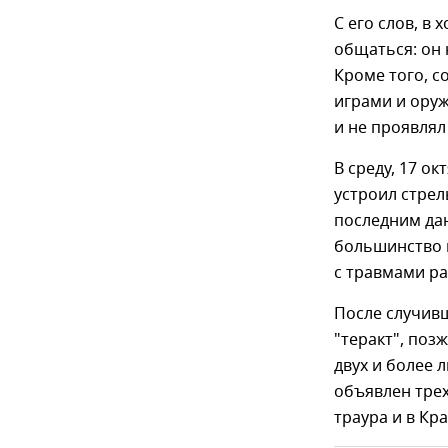
С его слов, в
общаться: он 
Кроме того, с
играми и оруж
и не проявлял
В среду, 17 о
устроил стрел
последним дан
большинство 
с травмами ра
После случивш
"теракт", поз
двух и более 
объявлен трех
траура и в Кр