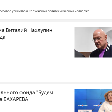
ассовое убийство в Керченском политехническом колледже
ма Виталий Нахлупин
уда
ельного фонда "Будем
а БАХАРЕВА