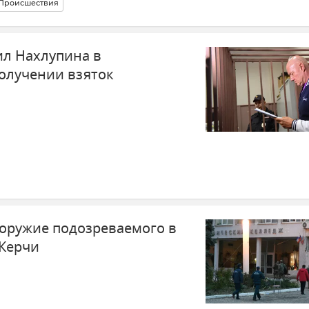
Происшествия
ком политехническом колледже
л Нахлупина в
олучении взяток
оружие подозреваемого в
 Керчи