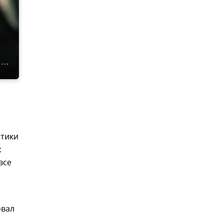
итики
х
все
овал