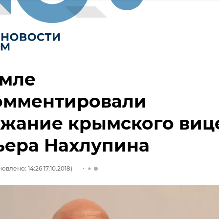
емле
омментировали
жание крымского виц
ьера Нахлупина
овлено: 14:26 17.10.2018)