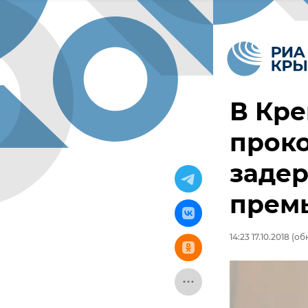
В Кр
прок
задер
прем
14:23 17.10.2018
(обн