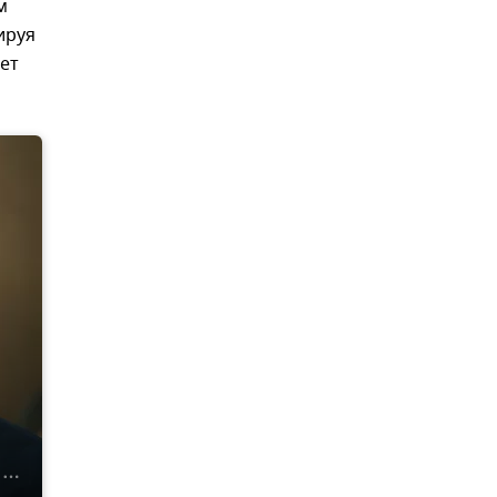
м
ируя
ет