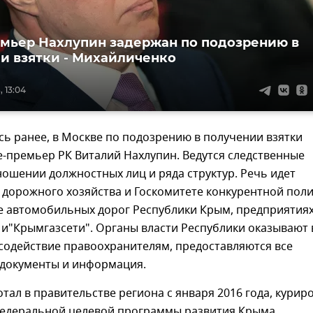
мьер Нахлупин задержан по подозрению в
и взятки - Михайличенко
, 13:04
ь ранее, в Москве по подозрению в получении взятки
-премьер РК Виталий Нахлупин. Ведутся следственные
ношении должностных лиц и ряда структур. Речь идет
 дорожного хозяйства и Госкомитете конкурентной пол
е автомобильных дорог Республики Крым, предприятия
и"Крымгазсети". Органы власти Республики оказывают 
содействие правоохранителям, предоставляются все
документы и информация.
тал в правительстве региона с января 2016 года, курир
едеральной целевой программы развития Крыма.