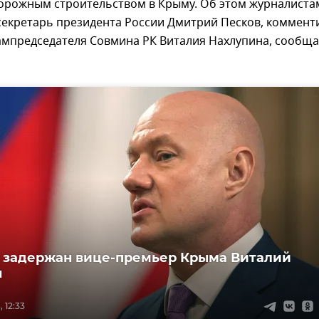
дорожным строительством в Крыму. Об этом журналиста
секретарь президента России Дмитрий Песков, коммент
ампредседателя Совмина РК Виталия Нахлупина, сообща
 задержан вице-премьер Крыма Виталий
н
 12:33