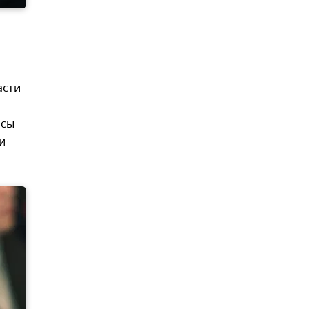
асти
осы
и