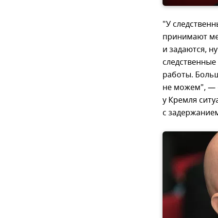
"У следственн
принимают мер
и задаются, ну
следственные 
работы. Больш
не можем", — 
у Кремля ситу
с задержание