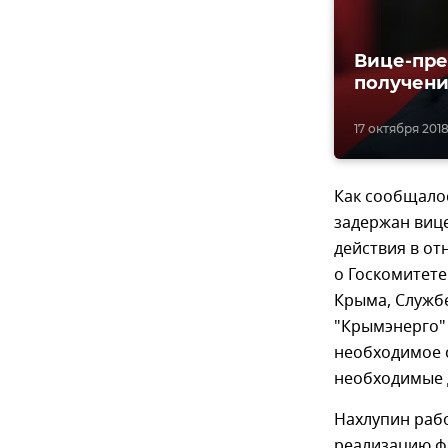
Вице-пре
получени
17 октября 2018
Как сообщалос
задержан вице
действия в от
о Госкомитете
Крыма, Служб
"Крымэнерго" 
необходимое 
необходимые 
Нахлупин рабо
реализацию ф