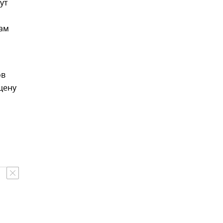
ут
рам
ов
цену