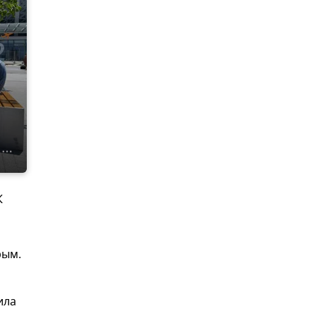
К
рым.
ила