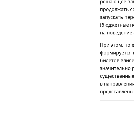
решающее вли
продолжать с
запускать пер
(бюджетные пе
на поведение 
При этом, по 
формируется н
билетов влияе
значительно р
существенные
в направлени
представлены 