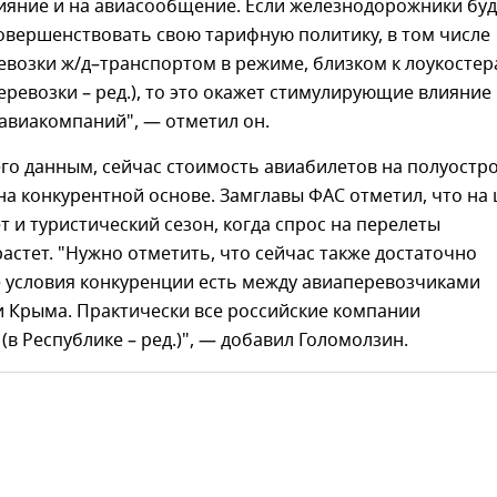
яние и на авиасообщение. Если железнодорожники буд
овершенствовать свою тарифную политику, в том числе
евозки ж/д–транспортом в режиме, близком к лоукосте
ревозки – ред.), то это окажет стимулирующие влияние
авиакомпаний", — отметил он.
его данным, сейчас стоимость авиабилетов на полуостр
а конкурентной основе. Замглавы ФАС отметил, что на 
т и туристический сезон, когда спрос на перелеты
астет. "Нужно отметить, что сейчас также достаточно
 условия конкуренции есть между авиаперевозчиками
и Крыма. Практически все российские компании
(в Республике – ред.)", — добавил Голомолзин.