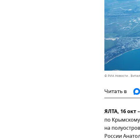
© РИА Новости . Вита
Читать в
ЯЛТА, 16 окт
по Крымскому
на полуостров
России Анато