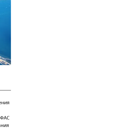
ения
 ФАС
ания