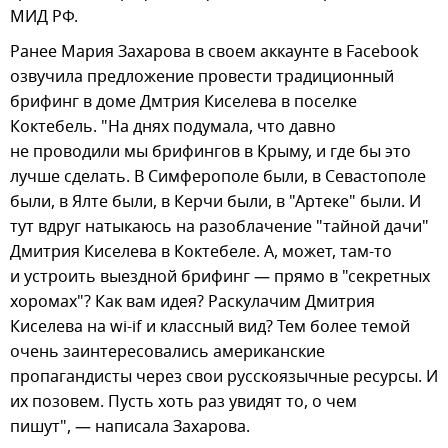
МИД РФ.
Ранее Мария Захарова в своем аккаунте в
Facebook
озвучила предложение провести традиционный
брифинг в доме Дмтрия Киселева в поселке
Коктебель. "На днях подумала, что давно
не проводили мы брифингов в Крыму, и где бы это
лучше сделать. В Симферополе были, в Севастополе
были, в Ялте были, в Керчи были, в "Артеке" были. И
тут вдруг натыкаюсь на разоблачение "тайной дачи"
Дмитрия Киселева в Коктебеле. А, может, там-то
и устроить выездной брифинг — прямо в "секретных
хоромах"? Как вам идея? Раскулачим Дмитрия
Киселева на wi-if и классный вид? Тем более темой
очень заинтересовались американские
пропагандисты через свои русскоязычные ресурсы. И
их позовем. Пусть хоть раз увидят то, о чем
пишут", — написала Захарова.