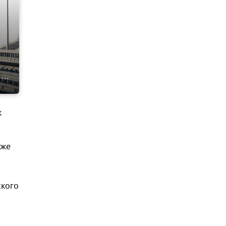
к
уже
ского