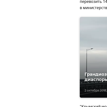
перевозить 14
в министерств
Грандиоз
диаспоры
2 октября 2018, 
"Крымский мо