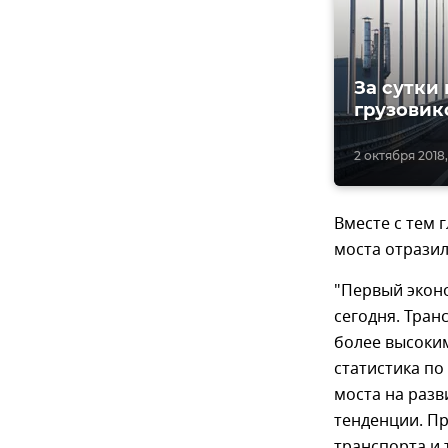
За сутки
грузовик
2 октября 2018,
Вместе с тем 
моста отрази
"Первый экон
сегодня. Тран
более высоким
статистика по
моста на разв
тенденции. Пр
транспорта и 