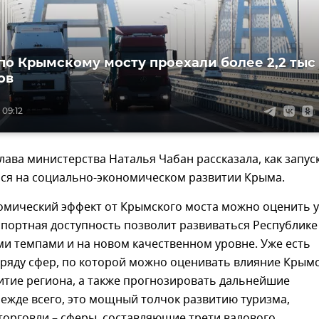
 по Крымскому мосту проехали более 2,2 тыс
ов
 09:12
глава министерства Наталья Чабан рассказала, как запус
лся на социально-экономическом развитии Крыма.
омический эффект от Крымского моста можно оценить 
спортная доступность позволит развиваться Республике
и темпами и на новом качественном уровне. Уже есть
 ряду сфер, по которой можно оценивать влияние Крым
итие региона, а также прогнозировать дальнейшие
ежде всего, это мощный толчок развитию туризма,
торговли – сферы, составляющие трети валового