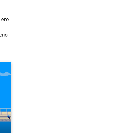
 его
щено