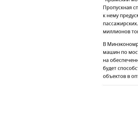
Пропускная с
к нему предус
пассажирских.
миллионов тон
В Минэкономр
машин по мост
на обеспечен
будет способ
объектов в о