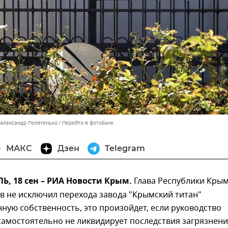
 Александр Полегенько
Перейти в фотобанк
МАКС
Дзен
Telegram
, 18 сен – РИА Новости Крым.
Глава Республики Кры
в не исключил перехода завода "Крымский титан"
нную собственность, это произойдет, если руководство
самостоятельно не ликвидирует последствия загрязнен