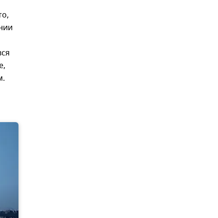
то,
нии
вся
е,
м.