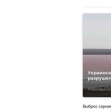
Украинск
разрушен
17 сентября 201
Выброс серни