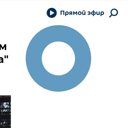
ом
а"