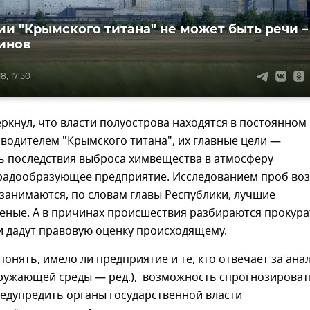
ии "Крымского титана" не может быть речи –
инов
8, 17:50
ркнул, что власти полуострова находятся в постоянном
оводителем "Крымского титана", их главные цели —
ь последствия выброса химвещества в атмосферу
градообразующее предприятие. Исследованием проб воз
занимаются, по словам главы Республики, лучшие
еные. А в причинах происшествия разбираются прокура
и дадут правовую оценку происходящему.
понять, имело ли предприятие и те, кто отвечает за ана
кружающей среды — ред.), возможность спрогнозироват
едупредить органы государственной власти