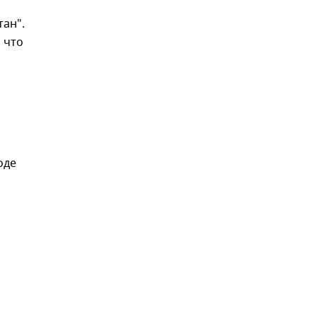
ан".
 что
оде