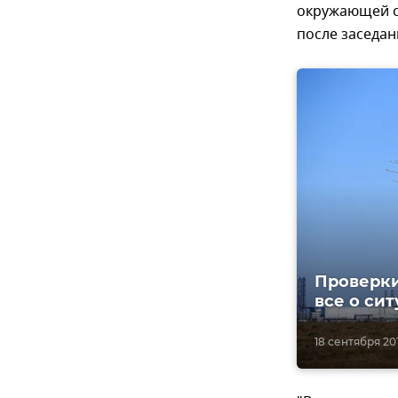
окружающей с
после заседан
Проверки
все о си
18 сентября 2018