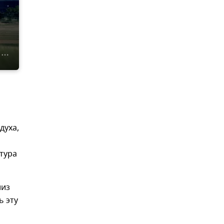
духа,
тура
лиз
ь эту