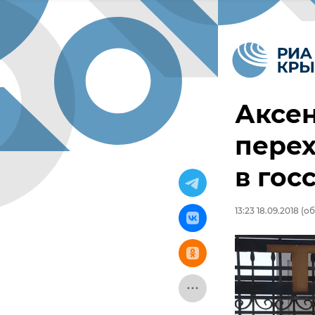
Аксен
перех
в гос
13:23 18.09.2018
(об