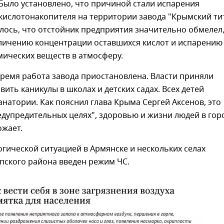
. Было установлено, что причиной стали испарения
кислотонакопителя на территории завода "Крымский тит
ось, что отстойник предприятия значительно обмелел,
еличению концентрации оставшихся кислот и испарению
мических веществ в атмосферу.
ремя работа завода приостановлена. Власти приняли
ить каникулы в школах и детских садах. Всех детей
анатории. Как пояснил глава Крыма Сергей Аксенов, это
едупредительных целях", здоровью и жизни людей в гор
ожает.
логической ситуацией в Армянске и нескольких селах
пского района введен режим ЧС.