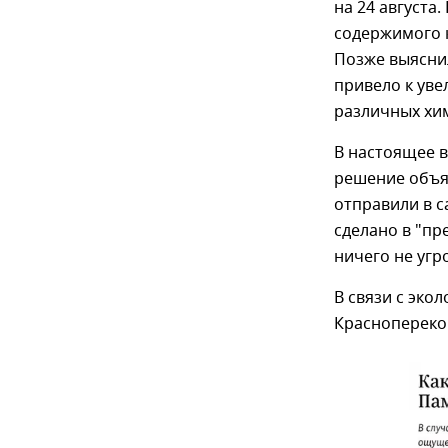
на 24 августа
содержимого 
Позже выяснил
привело к ув
различных хи
В настоящее в
решение объяв
отправили в с
сделано в "пр
ничего не угр
В связи с эко
Краснопереко