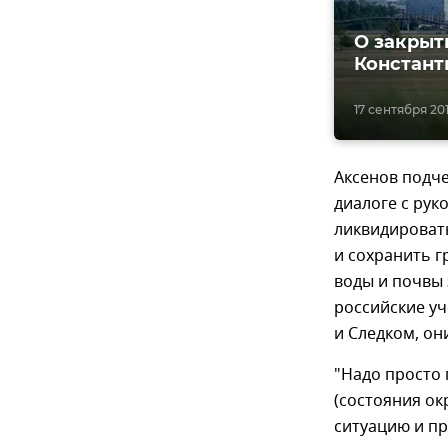
О закрыт
Констант
17 сентября 201
Аксенов подче
диалоге с рук
ликвидироват
и сохранить 
воды и почвы 
российские уч
и Следком, он
"Надо просто 
(состояния о
ситуацию и пр