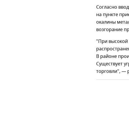
Согласно вво
на пункте при
окалины метал
возгорание п
"При высокой
распространен
В районе про
Существует у
торговли", — 