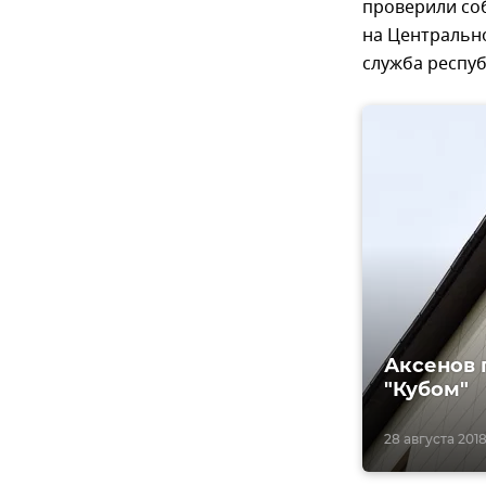
проверили со
на Центральн
служба респу
Аксенов 
"Кубом"
28 августа 2018,