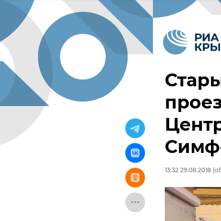
Стары
прое
Цент
Симф
13:32 29.08.2018
(об