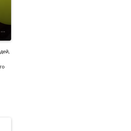
дей,
го