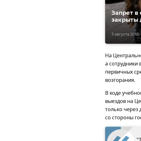
Запрет в
закрыты 
3 августа 2018, 
На Центральн
а сотрудники
первичных ср
возгорания.
В ходе учебно
выездов на Ц
только через 
со стороны го
"