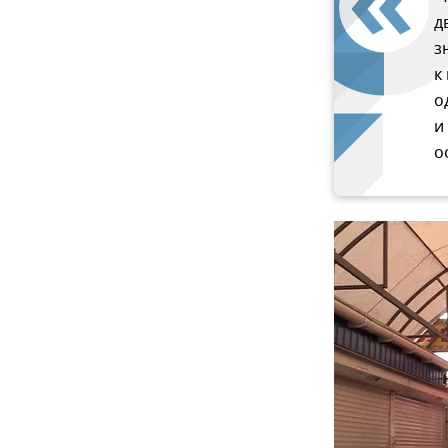
д
з
к
о
и
о