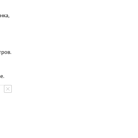
нка,
тров.
ве.