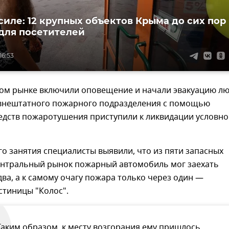
 силе: 12 крупных объектов Крыма до сих пор
для посетителей
16:53
ом рынке включили оповещение и начали эвакуацию лю
 внештатного пожарного подразделения с помощью
едств пожаротушения приступили к ликвидации условно
го занятия специалисты выявили, что из пяти запасных
ентральный рынок пожарный автомобиль мог заехать
два, а к самому очагу пожара только через один —
стиницы "Колос".
Таким образом, к месту возгорания ему пришлось