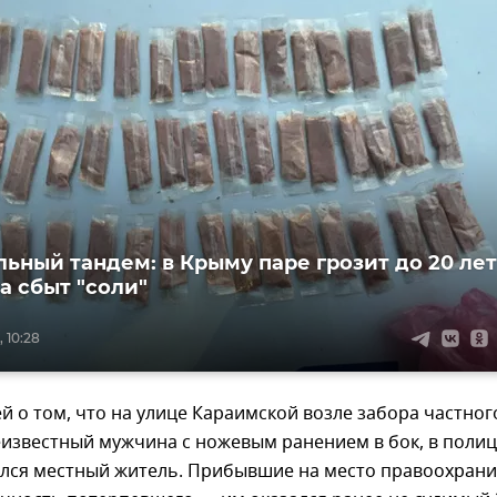
ьный тандем: в Крыму паре грозит до 20 лет
а сбыт "соли"
, 10:28
 о том, что на улице Караимской возле забора частног
еизвестный мужчина с ножевым ранением в бок, в поли
лся местный житель. Прибывшие на место правоохрани