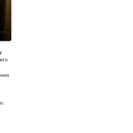
у
его
енно
о.