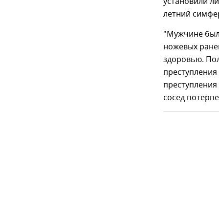
установили ли
летний симфе
"Мужчине был
ножевых ране
здоровью. По
преступления
преступления 
сосед потерпе