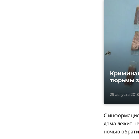
Криминал
тюрьмы з
29 августа 2018
С информацией
дома лежит н
ночью обрати