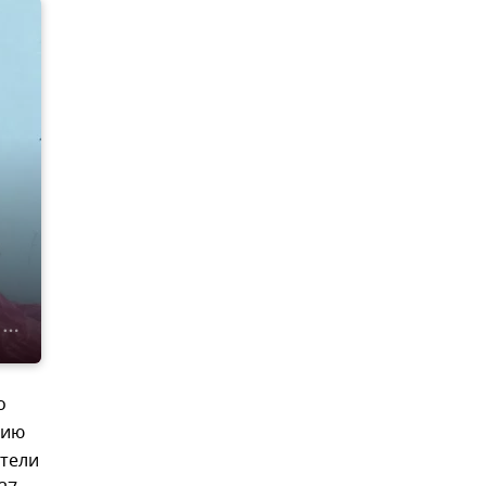
о
цию
тели