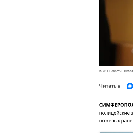
© РИА Новости . Вита
Читать в
СИМФЕРОПОЛЬ
полицейские з
ножевых ранен