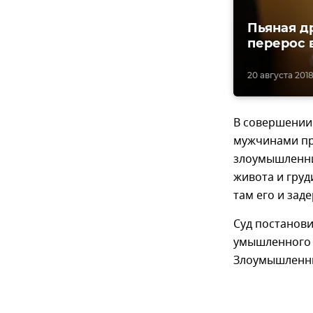
Пьяная д
перерос 
20 августа 2018
В совершении 
мужчинами пр
злоумышленник
живота и груд
там его и зад
Суд постанови
умышленного 
Злоумышленни