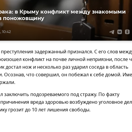
рака: в Крыму конфликт между знакомыми
в поножовщину
, 10:42
преступления задержанный признался. С его слов межд
оизошел конфликт на почве личной неприязни, после ч
 достал нож и несколько раз ударил соседа в область
и. Осознав, что совершил, он побежал к себе домой. Им
ержали.
л заключить подозреваемого под стражу. По факту
причинения вреда здоровью возбуждено уголовное дел
ку грозит до 10 лет лишения свободы.