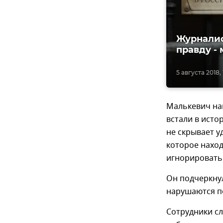
Журналис
правду -
5 августа 2018, 
Малькевич на
встали в исто
не скрывает у
которое нахо
игнорировать
Он подчеркнул
нарушаются п
Сотрудники сл