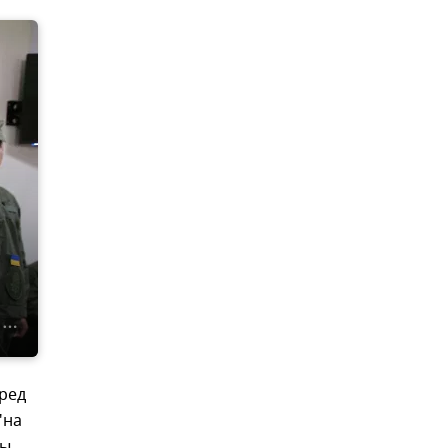
ред
"на
ны