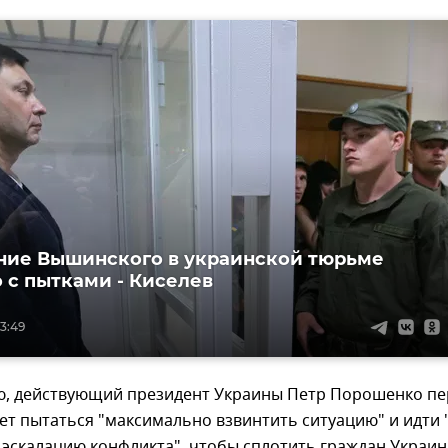
ие Вышинского в украинской тюрьме
 с пытками - Киселев
13:49
ю, действующий президент Украины Петр Порошенко пе
т пытаться "максимально взвинтить ситуацию" и идти 
 эскалацию конфликта", чтобы сплотить граждан Украи