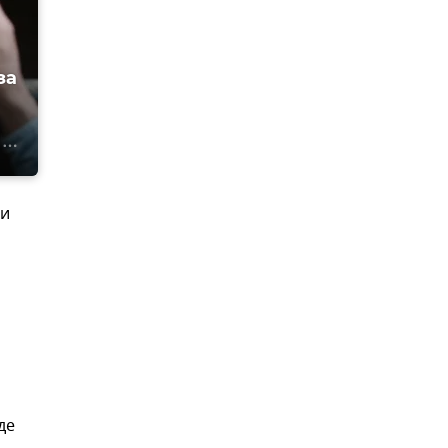
за
ии
де