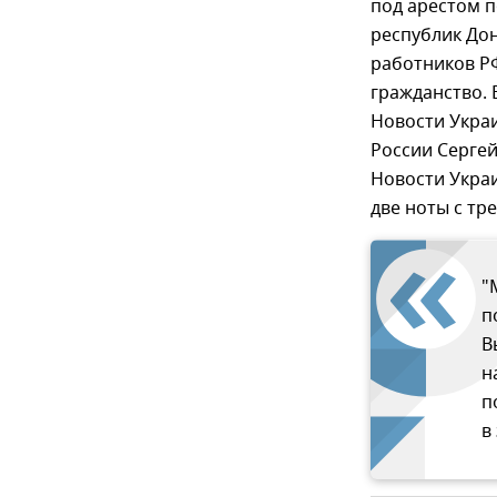
под арестом 
республик Дон
работников РФ
гражданство. 
Новости Укра
России Сергей
Новости Укра
две ноты с тр
"
п
В
н
п
в