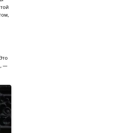
этой
том,
 Это
, —