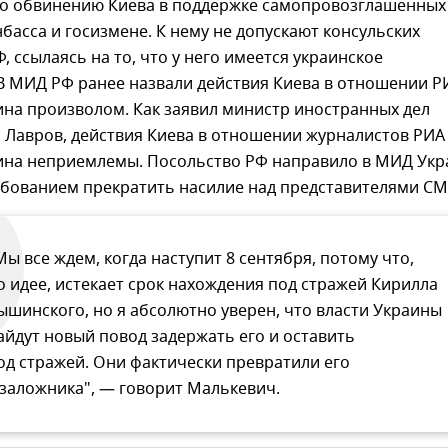
по обвинению Киева в поддержке самопровозглашенных
басса и госизмене. К нему не допускают консульских
, ссылаясь на то, что у него имеется украинское
В МИД РФ ранее назвали действия Киева в отношении Р
ина произволом. Как заявил министр иностранных дел
 Лавров, действия Киева в отношении журналистов РИА
ина неприемлемы. Посольство РФ направило в МИД Ук
ебованием прекратить насилие над представителями СМ
Мы все ждем, когда наступит 8 сентября, потому что,
о идее, истекает срок нахождения под стражей Кирилла
ышинского, но я абсолютно уверен, что власти Украины
айдут новый повод задержать его и оставить
од стражей. Они фактически превратили его
 заложника", — говорит Малькевич.