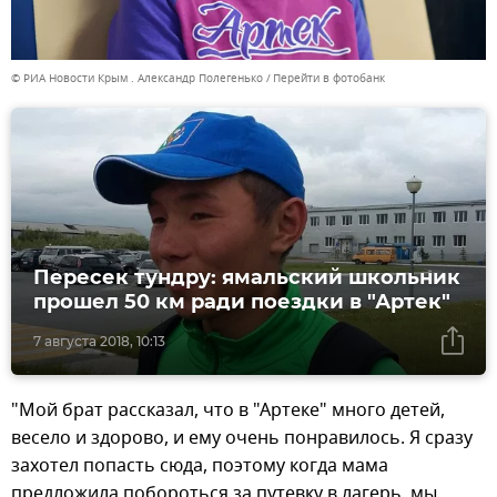
© РИА Новости Крым . Александр Полегенько
Перейти в фотобанк
Пересек тундру: ямальский школьник
прошел 50 км ради поездки в "Артек"
7 августа 2018, 10:13
"Мой брат рассказал, что в "Артеке" много детей,
весело и здорово, и ему очень понравилось. Я сразу
захотел попасть сюда, поэтому когда мама
предложила побороться за путевку в лагерь, мы