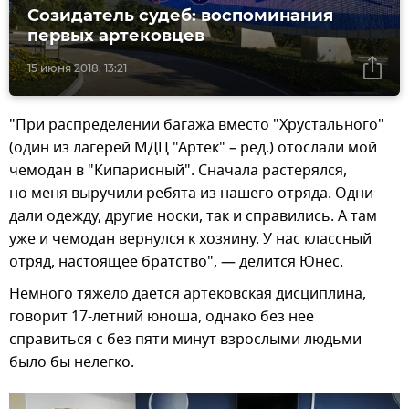
Созидатель судеб: воспоминания
первых артековцев
15 июня 2018, 13:21
"При распределении багажа вместо "Хрустального"
(один из лагерей МДЦ "Артек" – ред.) отослали мой
чемодан в "Кипарисный". Сначала растерялся,
но меня выручили ребята из нашего отряда. Одни
дали одежду, другие носки, так и справились. А там
уже и чемодан вернулся к хозяину. У нас классный
отряд, настоящее братство", — делится Юнес.
Немного тяжело дается артековская дисциплина,
говорит 17-летний юноша, однако без нее
справиться с без пяти минут взрослыми людьми
было бы нелегко.