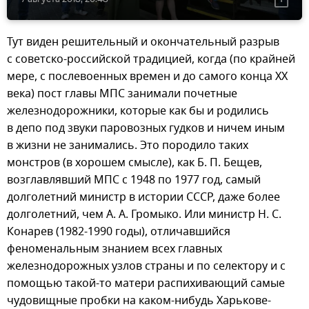
Тут виден решительный и окончательный разрыв
с советско-российской традицией, когда (по крайней
мере, с послевоенных времен и до самого конца XX
века) пост главы МПС занимали почетные
железнодорожники, которые как бы и родились
в депо под звуки паровозных гудков и ничем иным
в жизни не занимались. Это породило таких
монстров (в хорошем смысле), как Б. П. Бещев,
возглавлявший МПС с 1948 по 1977 год, самый
долголетний министр в истории СССР, даже более
долголетний, чем А. А. Громыко. Или министр Н. С.
Конарев (1982-1990 годы), отличавшийся
феноменальным знанием всех главных
железнодорожных узлов страны и по селектору и с
помощью такой-то матери распихивающий самые
чудовищные пробки на каком-нибудь Харькове-