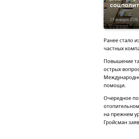
соцполит
29 января 2018, 
Ранее стало и
частных компа
Повышение тар
острых вопрос
Международно
помощи.
Очередное по
отопительном 
на прежнем у
Гройсман заяв