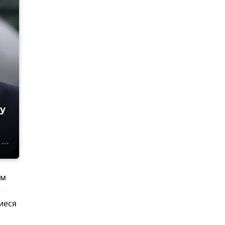
у
ом
е
иеся