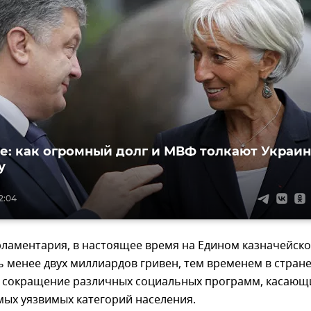
е: как огромный долг и МВФ толкают Украин
у
2:04
рламентария, в настоящее время на Едином казначейск
ь менее двух миллиардов гривен, тем временем в стран
 сокращение различных социальных программ, касающ
мых уязвимых категорий населения.