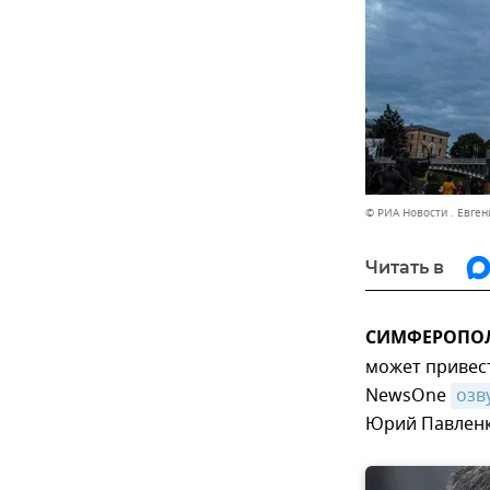
© РИА Новости . Евге
Читать в
СИМФЕРОПОЛЬ
может привест
NewsOne
озв
Юрий Павленк