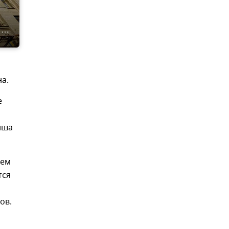
а.
е
нша
шем
тся
ов.