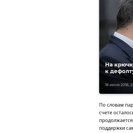
На крючк
к дефолт
18 июня 2018, 2
По словам па
счете осталос
продолжается
поддержки са