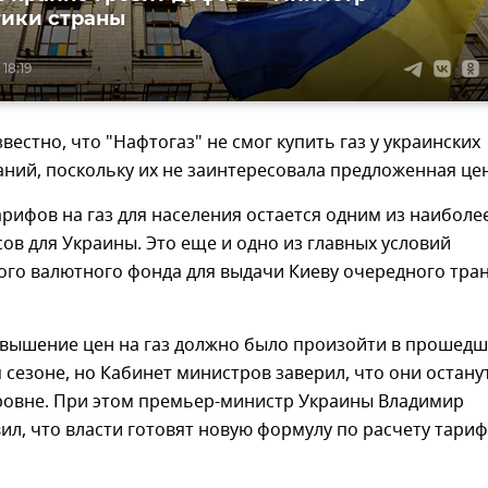
ики страны
18:19
звестно, что "Нафтогаз" не смог купить газ у украинских
ний, поскольку их не заинтересовала предложенная цен
ифов на газ для населения остается одним из наиболе
ов для Украины. Это еще и одно из главных условий
го валютного фонда для выдачи Киеву очередного тра
вышение цен на газ должно было произойти в прошед
сезоне, но Кабинет министров заверил, что они остану
ровне. При этом премьер-министр Украины Владимир
ил, что власти готовят новую формулу по расчету тариф