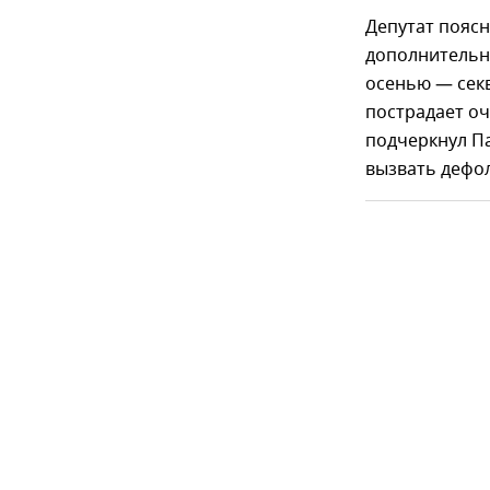
Депутат поясн
дополнительн
осенью — секв
пострадает о
подчеркнул Па
вызвать дефол