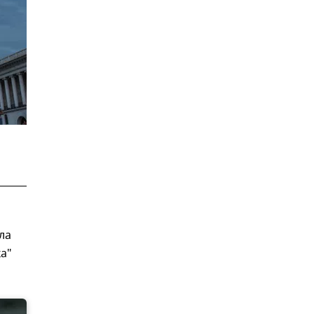
ла
а"