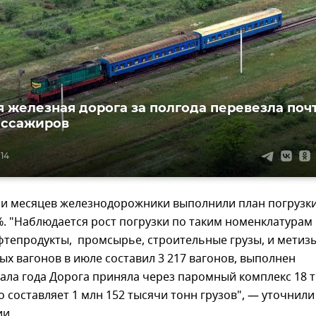
 железная дорога за полгода перевезла поч
пассажиров
:14
ми месяцев железнодорожники выполнили план погрузк
%. "Наблюдается рост погрузки по таким номенклатурам
ефтепродукты, промсырье, строительные грузы, и метизы
х вагонов в июле составил 3 217 вагонов, выполнен
чала года Дорога приняла через паромный комплекс 18 
то составляет 1 млн 152 тысячи тонн грузов", — уточнили
ии.