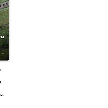
ти
и
.
тыс