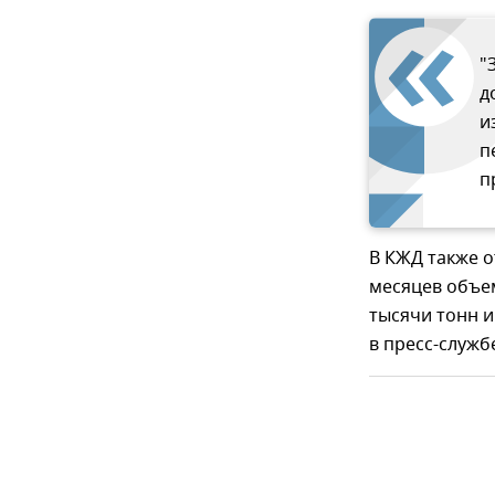
"
д
и
п
п
В КЖД также о
месяцев объем
тысячи тонн и
в пресс-служб