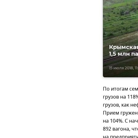
Крымская
1,5 млн 
15 июля 2018, 11
По итогам се
грузов на 118
грузов, как н
Прием гружены
на 104%. С на
892 вагона, ч
на предприят