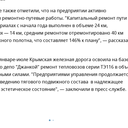
е также отметили, что на предприятии активно
 ремонтно-путевые работы. "Капитальный ремонт пути
риалах с начала года выполнен в объеме 24 км,
ых — 14 км, средним ремонтом отремонтировано 40 км
ого полотна, что составляет 146% к плану", — рассказ
 январе-июле Крымская железная дорога освоила на баз
о депо "Джанкой" ремонт тепловозов серии ТЭ116 в об
нными силами. "Предприятиями управления продолжает
иведению тягового подвижного состава в надлежащее
 эстетическое состояние", — заключили в пресс-службе.