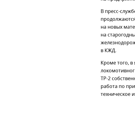
В пресс-служб
продолжаются
на новых мате
на старогодн
железнодорожн
в КЖД.
Кроме того, в
локомотивног
ТР-2 собстве
работа по пр
техническое и