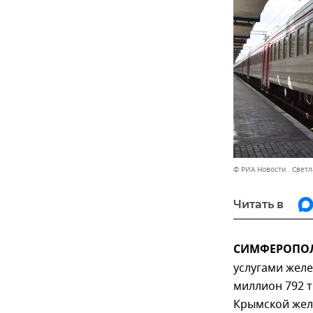
© РИА Новости . Свет
Читать в
СИМФЕРОПОЛЬ
услугами жел
миллион 792 
Крымской жел