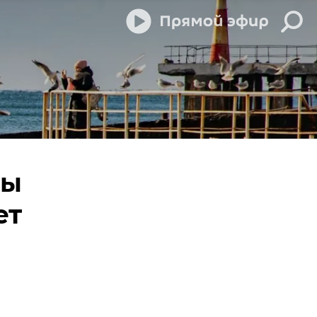
пы
ет