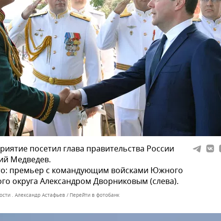
иятие посетил глава правительства России
ий Медведев.
то: премьер с командующим войсками Южного
го округа Александром Дворниковым (слева).
ости . Александр Астафьев
Перейти в фотобанк