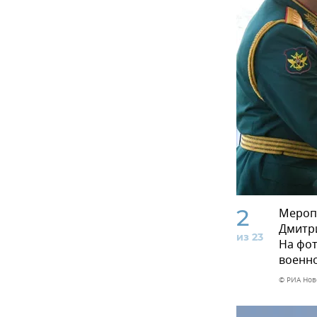
2
Меропр
Дмитр
из 23
На фо
военно
© РИА Нов