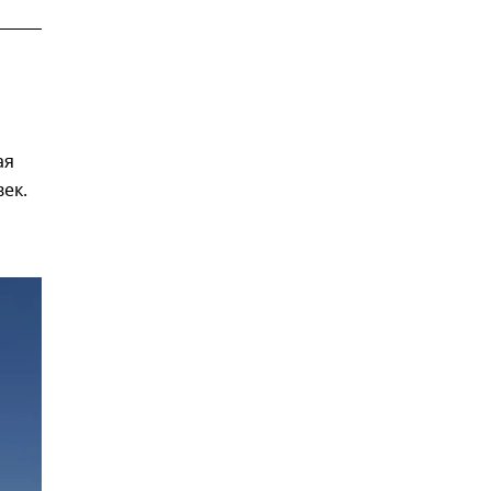
ая
ек.