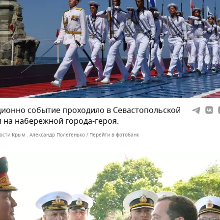
ионно событие проходило в Севастопольской
и на набережной города-героя.
ости Крым . Александр Полегенько
Перейти в фотобанк