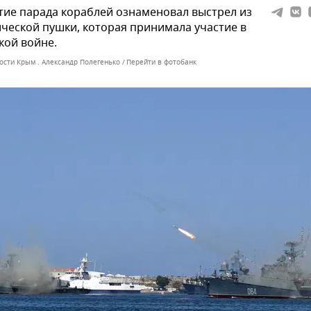
ие парада кораблей ознаменовал выстрел из
ческой пушки, которая принимала участие в
кой войне.
ости Крым . Александр Полегенько
Перейти в фотобанк