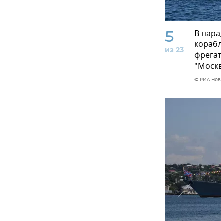
5
В пара
корабл
из 23
фрегат
"Москв
© РИА Нов