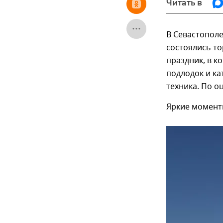
Читать в
В Севастопол
состоялись т
праздник, в к
подлодок и ка
техника. По о
Яркие момент