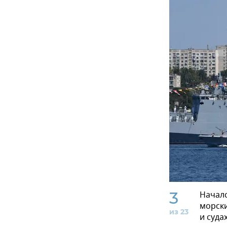
3
Началс
морски
из 23
и суда