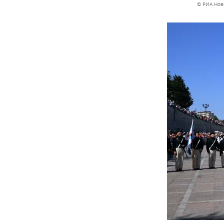
© РИА Нов