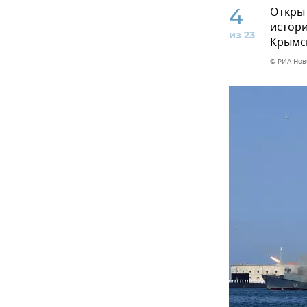
4
Открыт
истори
из 23
Крымс
© РИА Нов