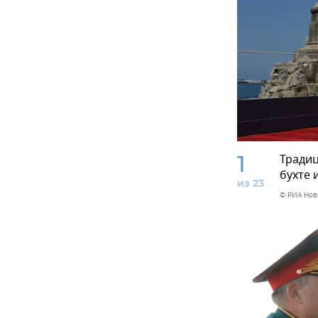
1
Традиц
бухте 
из 23
© РИА Нов