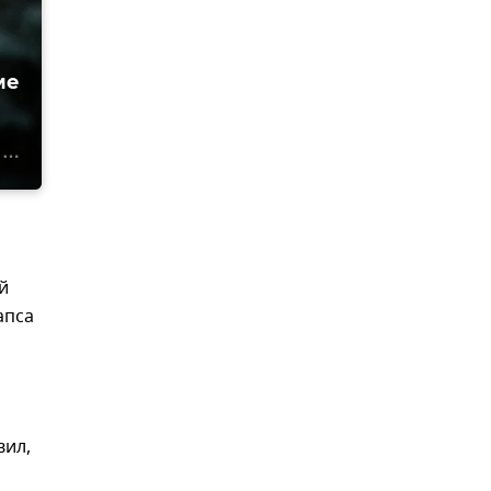
ме
й
апса
вил,