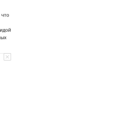
 что
гидой
ных