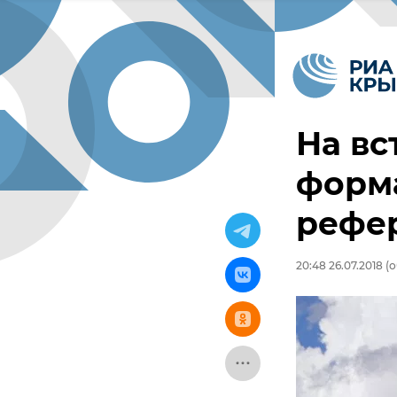
На вс
форм
рефе
20:48 26.07.2018
(о