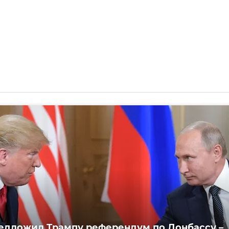
едложил Трампу референдум по Донбассу –