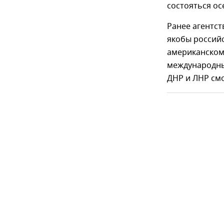
состояться ос
Ранее агентст
якобы российс
американском
международны
ДНР и ЛНР смо