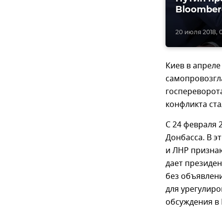
Bloombe
20 июля 2018, 0
Киев в апреле
самопровозгл
госпереворот
конфликта ста
С 24 февраля 
Донбасса. В э
и ЛНР призна
дает президе
без объявлен
для урегулиро
обсуждения в 