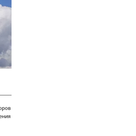
оров
ения