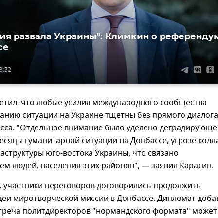
ия развала Украины": Климкин о референду
се
8:32
етил, что любые усилия международного сообщества
ванию ситуации на Украине тщетны без прямого диалога
асса. "Отдельное внимание было уделено деградирующе
есяцы гуманитарной ситуации на Донбассе, угрозе колл
аструктуры юго-востока Украины, что связано
ем людей, населения этих районов", — заявил Карасин.
м, участники переговоров договорились продолжить
деи миротворческой миссии в Донбассе. Дипломат доба
треча политдиректоров "нормандского формата" может