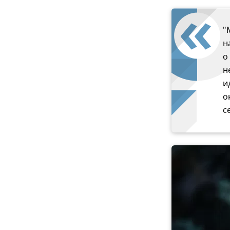
"
н
о
н
и
о
с