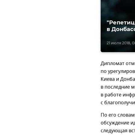
"Репетиц
в Донбас
21 июля 2018, 0
Дипломат отм
по урегулиро
Киева и Донб
в последние м
в работе инфр
с благополучи
По его слова
обсуждение и
следующая вс