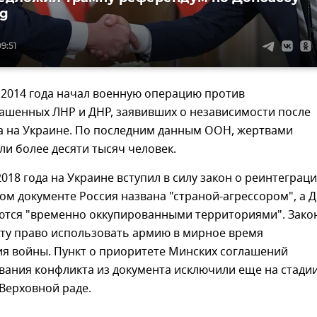
rg
9:51
 2014 года начал военную операцию против
ашенных ЛНР и ДНР, заявивших о независимости после
а на Украине. По последним данным ООН, жертвами
ли более десяти тысяч человек.
2018 года на Украине вступил в силу закон о реинтеграц
том документе Россия названа "страной-агрессором", а 
ются "временно оккупированными территориями". Зако
нту право использовать армию в мирное время
ия войны. Пункт о приоритете Минских соглашений
вания конфликта из документа исключили еще на стади
Верховной раде.