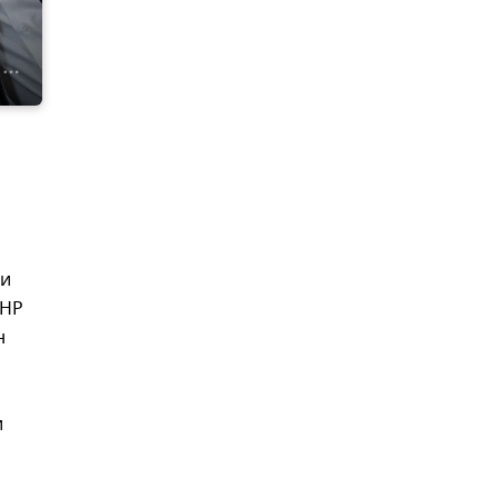
ии
ДНР
н
и