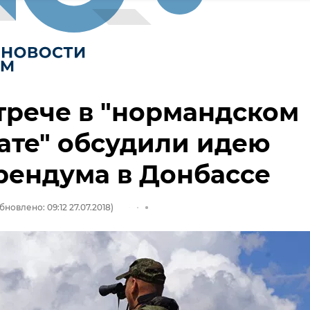
трече в "нормандском
ате" обсудили идею
рендума в Донбассе
бновлено: 09:12 27.07.2018)