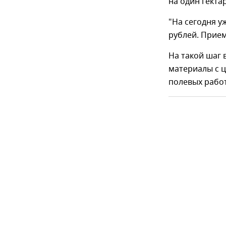
на один гект
"На сегодня у
рублей. Прием
На такой шаг 
материалы с 
полевых работ