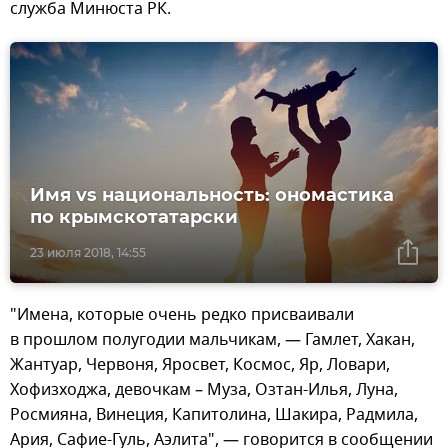
служба Минюста РК.
Имя vs национальность: ономастика
по крымскотатарски
23 июля 2018, 14:55
"Имена, которые очень редко присваивали
в прошлом полугодии мальчикам, — Гамлет, Хакан,
Жантуар, Червоня, Яросвет, Космос, Яр, Ловари,
Хофизходжа, девочкам – Муза, Озтан-Илья, Луна,
Росмияна, Винеция, Капитолина, Шакира, Радмила,
Ария, Сафие-Гуль, Аэлита", — говорится в сообщении