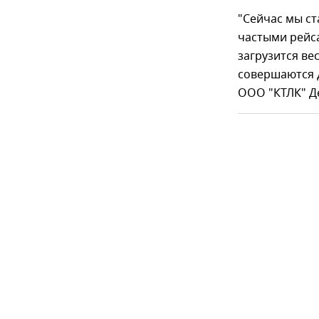
"Сейчас мы с
частыми рейса
загрузится ве
совершаются д
ООО "КТЛК" Д