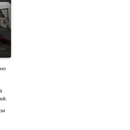
ено
й
лей.
ри