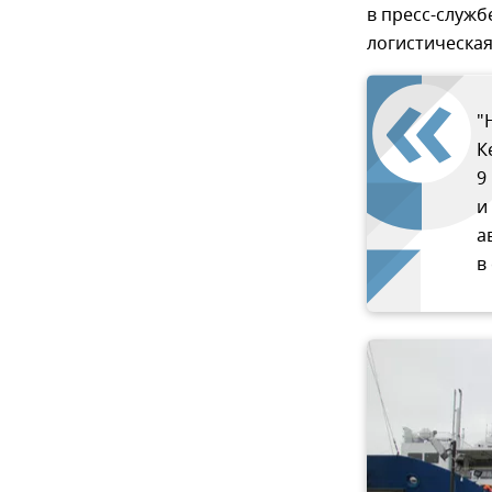
в пресс-служ
логистическая
"
К
9
и
а
в