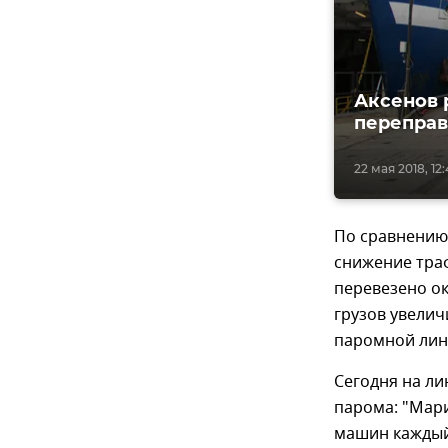
Аксенов 
перепра
22 мая 2018, 12:
По сравнению
снижение траф
перевезено ок
грузов увелич
паромной лин
Сегодня на ли
парома: "Мари
машин каждый