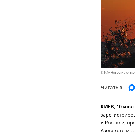
© РИА Новости . Алек
Читать в
КИЕВ, 10 июл
зарегистриро
и Россией, п
Азовского мор