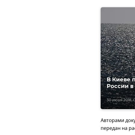
В Киеве 
России в
30 июня 2018, 0
Авторами док
передан на ра