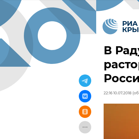
В Рад
расто
Росси
22:16 10.07.2018
(обн