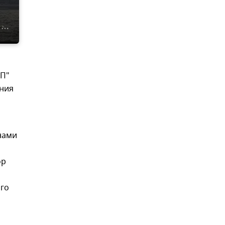
ОП"
ения
нами
ор
ого