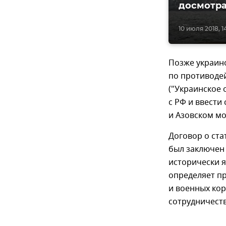
досмотра
10 июля 2018, 14
Позже украин
по противодей
("Украинское
с РФ и ввести
и Азовском м
Договор о ста
был заключен 
исторически 
определяет п
и военных кор
сотрудничеств