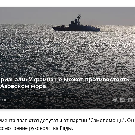
признали: Украина не может противостоять
 Азовском море
9:11
умента являются депутаты от партии "Самопомощь". Он
ссмотрение руководства Рады.