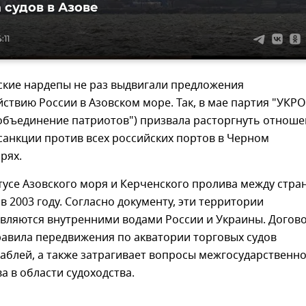
 судов в Азове
:11
ские нардепы не раз выдвигали предложения
ствию России в Азовском море. Так, в мае партия "УКР
 объединение патриотов") призвала расторгнуть отнош
 санкции против всех российских портов в Черном
орях.
тусе Азовского моря и Керченского пролива между стра
в 2003 году. Согласно документу, эти территории
являются внутренними водами России и Украины. Догов
равила передвижения по акватории торговых судов
аблей, а также затрагивает вопросы межгосударственн
а в области судоходства.