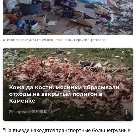
© Фото: пресс-служба крымского штаба ОНФ
Перейти в фотобанк
Кожа да кости: мясники сбрасывали
отходы на закрытый полигон в
Каменке
20 апреля 2018, 16:10
"На въезде находятся транспортные большегрузные