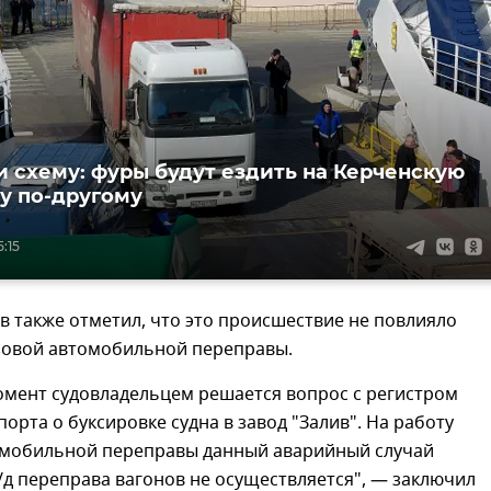
 схему: фуры будут ездить на Керченскую
у по-другому
5:15
в также отметил, что это происшествие не повлияло
узовой автомобильной переправы.
омент судовладельцем решается вопрос с регистром
порта о буксировке судна в завод "Залив". На работу
омобильной переправы данный аварийный случай
/д переправа вагонов не осуществляется", — заключил