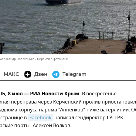
 Александр Полегенько
Перейти в фотобанк
МАКС
Дзен
Telegram
, 8 июл — РИА Новости Крым.
В воскресенье
ная переправа через Керченский пролив приостановил
надлома корпуса парома "Анненков" ниже ватерлинии. О
 странице в
Facebook
написал гендиректор ГУП РК
ские порты" Алексей Волков.