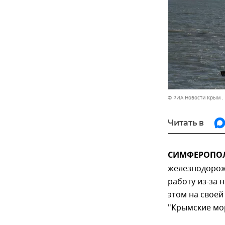
© РИА Новости Крым .
Читать в
СИМФЕРОПОЛЬ
железнодорож
работу из-за 
этом на своей
"Крымские мор