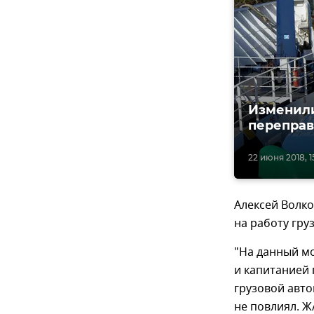
Изменили
переправ
22 июня 2018, 1
Алексей Волко
на работу гр
"На данный м
и капитанией 
грузовой авт
не повлиял. Ж