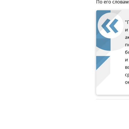
По его словам
"
и
а
п
б
и
в
с
о