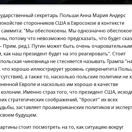
сударственный секретарь Польши Анна Мария Андерс
покойстве сторонников США в Евросоюзе в контексте
 саммита: "Мы обеспокоены. Мы однозначно обеспокое
ы, потому что невозможно предсказать, что будет ска
— Прим. ред.). Путин может быть очень очаровательным
м, как наш президент будет на это реагировать". Стоит
 польская чиновница не стесняется называть Трампа "
, что хорошо иллюстрирует уровень суверенитета Пол
тсутствия), а также то, насколько польские политики не 
ненной Европе и насколько им хорошо в качестве
колонии. Именно страх того, что президент США, исход
воих стратегических соображений, "бросит" их всех
удьбы, заставляет проамериканских политиков и экспер
 своем будущем.
артины стоит посмотреть на то, как ситуацию вокруг