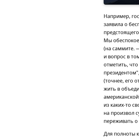
Например, го
заявила о бес
предстоящего
Мы обеспокоен
(на саммите. 
и вопрос в то
отметить, что
президентом"
(точнее, его о
жить в объеди
американской 
из каких-то с
на произвол с
переживать о
Для полноты к