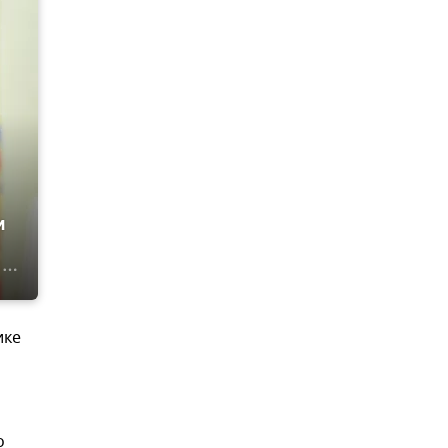
м
ике
о