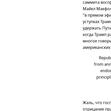
саммита воспр
Майкл Макфол.
"в прямом эфи
уступках Трам
удержать Пути
когда Трамп р
многое говор
американских
Repub
from ann
endor
princip
​​Жаль, что г
отрицание пр