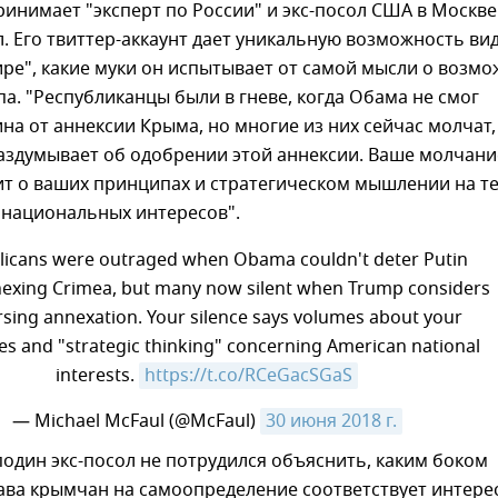
инимает "эксперт по России" и экс-посол США в Москве
 Его твиттер-аккаунт дает уникальную возможность ви
ре", какие муки он испытывает от самой мысли о возм
па. "Республиканцы были в гневе, когда Обама не смог
на от аннексии Крыма, но многие из них сейчас молчат,
аздумывает об одобрении этой аннексии. Ваше молчани
ит о ваших принципах и стратегическом мышлении на т
 национальных интересов".
licans were outraged when Obama couldn't deter Putin
exing Crimea, but many now silent when Trump considers
sing annexation. Your silence says volumes about your
les and "strategic thinking" concerning American national
interests.
https://t.co/RCeGacSGaS
— Michael McFaul (@McFaul)
30 июня 2018 г.
осподин экс-посол не потрудился объяснить, каким боком
ава крымчан на самоопределение соответствует интере