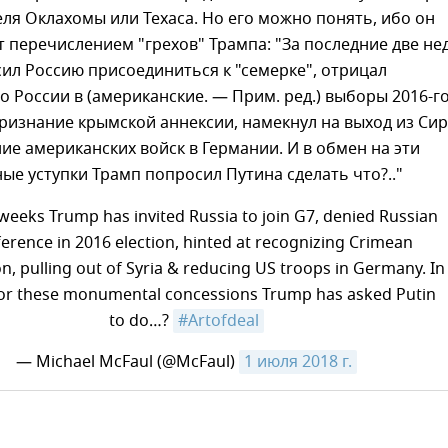
ля Оклахомы или Техаса. Но его можно понять, ибо он
 перечислением "грехов" Трампа: "За последние две не
ил Россию присоединиться к "семерке", отрицал
 России в (американские. — Прим. ред.) выборы 2016-го
ризнание крымской аннексии, намекнул на выход из Си
ие американских войск в Германии. И в обмен на эти
е уступки Трамп попросил Путина сделать что?.."​
2 weeks Trump has invited Russia to join G7, denied Russian
ference in 2016 election, hinted at recognizing Crimean
n, pulling out of Syria & reducing US troops in Germany. In
for these monumental concessions Trump has asked Putin
to do…?
#Artofdeal
— Michael McFaul (@McFaul)
1 июля 2018 г.