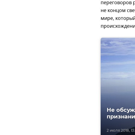
переговоров р
не концом све
мире, которы
происхождени
Не обсуж
признан
2 июля 2018, 13