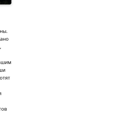
ны.
зано
,
нашим
ьши
хотят
я
тов