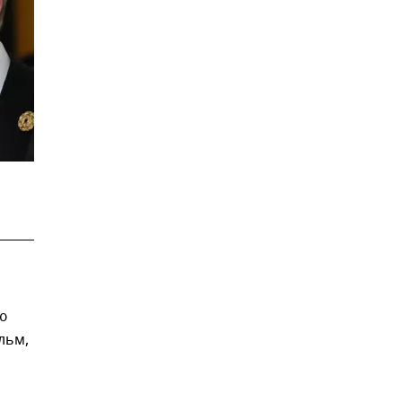
ю
льм,