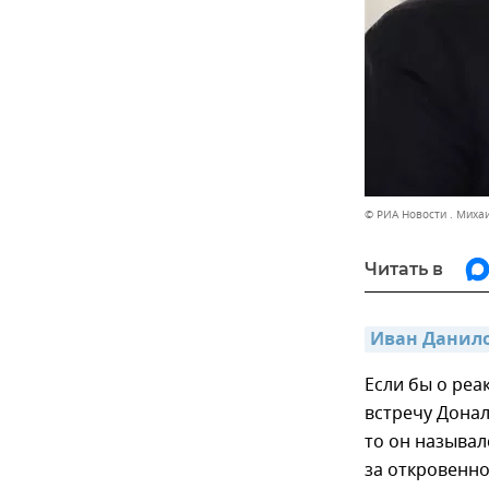
© РИА Новости . Миха
Читать в
Иван Данилов
Если бы о реа
встречу Донал
то он называл
за откровенно