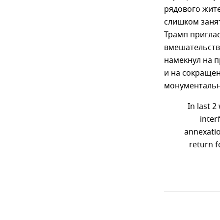
рядового жите
слишком занят
Трамп приглас
вмешательство
намекнул на п
и на сокращен
монументальны
In last 
inter
annexatio
return 