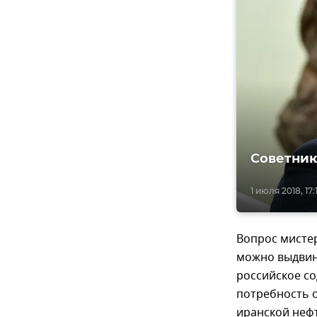
Советник
1 июля 2018, 17:
​Вопрос мисте
можно выдвин
российское со
потребность о
иранской нефт