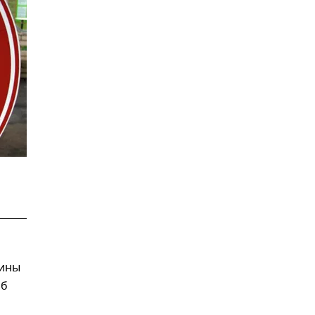
аины
Об