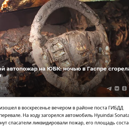
й автопожар на ЮБК: ночью в Гаспре сгорел
а
9:13
изошел в воскресенье вечером в районе поста ГИБДД
перевале. На ходу загорелся автомобиль Hyuindai Sonata
нут спасатели ликвидировали пожар, его площадь сост