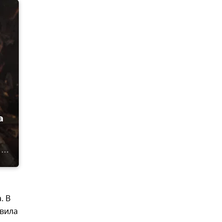
а
. В
авила