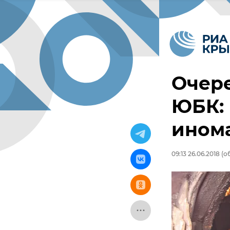
Очер
ЮБК: 
ином
09:13 26.06.2018
(об