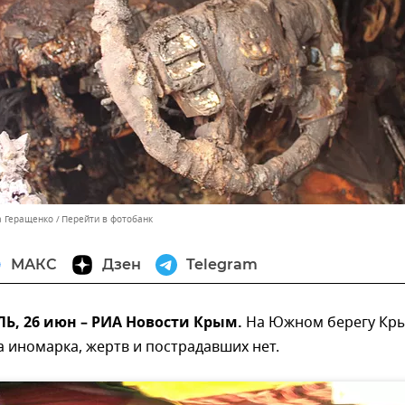
а Геращенко
Перейти в фотобанк
МАКС
Дзен
Telegram
, 26 июн – РИА Новости Крым.
На Южном берегу Кр
 иномарка, жертв и пострадавших нет.