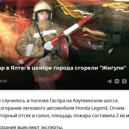
р в Ялте: в центре города сгорели "Жигули"
9:49
случилось в поселке Гаспра на Алупкинском шоссе.
згорание легкового автомобиля Honda Legend. Огнем
орный отсек и салон, площадь пожара составила 2 кв м
орания выясняют эксперты.