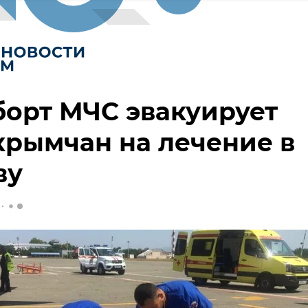
орт МЧС эвакуирует
крымчан на лечение в
ву