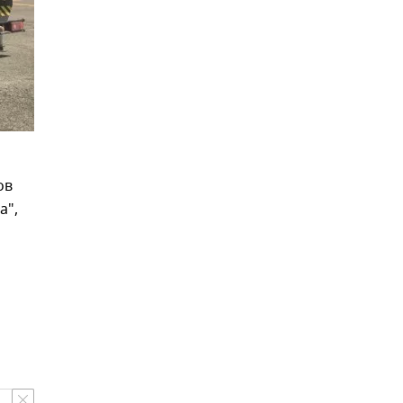
ов
а",