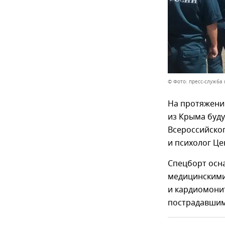
© Фото: пресс-служба
На протяжени
из Крыма буд
Всероссийско
и психолог Ц
Спецборт осн
медицинскими
и кардиомони
пострадавшим