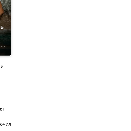
ть
ии
ая
лючил