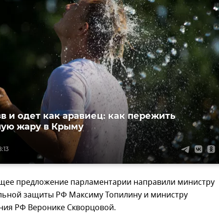
зв и одет как аравиец: как пережить
ую жару в Крыму
8:13
щее предложение парламентарии направили министру
альной защиты РФ Максиму Топилину и министру
ния РФ Веронике Скворцовой.