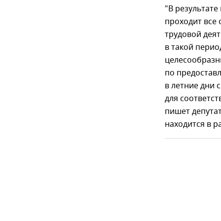
"В результате
проходит все
трудовой дея
в такой перио
целесообразн
по предостав
в летние дни
для соответс
пишет депутат
находится в 