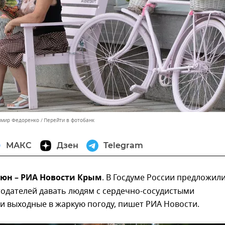
имир Федоренко
Перейти в фотобанк
МАКС
Дзен
Telegram
июн – РИА Новости Крым
. В Госдуме России предложил
тодателей давать людям с сердечно-сосудистыми
и выходные в жаркую погоду, пишет РИА Новости.