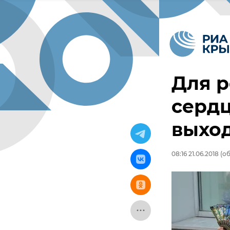
Для р
сердц
выхо
08:16 21.06.2018
(об