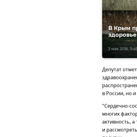
В Крым п
здоровье
3 мая 2018, 11:4
Депутат отмет
здравоохранен
распростране
в России, но и
"Сердечно-сос
многих фактор
активность, а
и рассмотрет