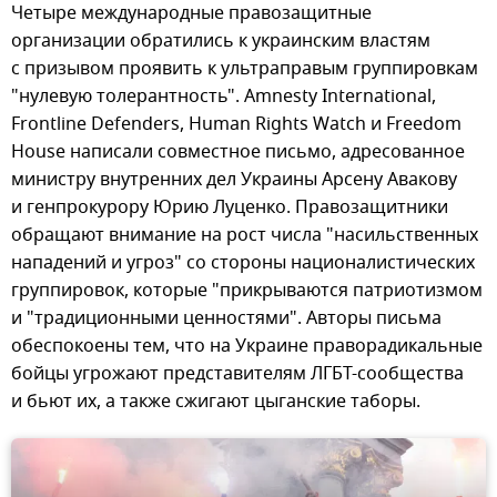
Четыре международные правозащитные
организации обратились к украинским властям
с призывом проявить к ультраправым группировкам
"нулевую толерантность". Amnesty International,
Frontline Defenders, Human Rights Watch и Freedom
House написали совместное письмо, адресованное
министру внутренних дел Украины Арсену Авакову
и генпрокурору Юрию Луценко. Правозащитники
обращают внимание на рост числа "насильственных
нападений и угроз" со стороны националистических
группировок, которые "прикрываются патриотизмом
и "традиционными ценностями". Авторы письма
обеспокоены тем, что на Украине праворадикальные
бойцы угрожают представителям ЛГБТ-сообщества
и бьют их, а также сжигают цыганские таборы.