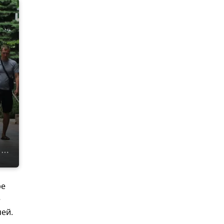
ре
е
чей.