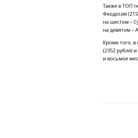
Также в ТОП п
Феодосия (2155
на шестом – Су
на девятом – А
Кроме того, в
(2352 рубля) и
и восьмое мес