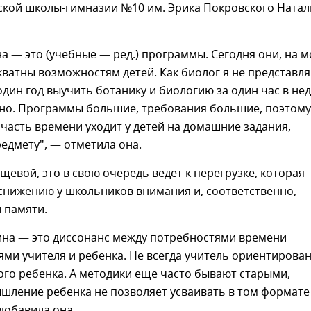
кой школы-гимназии №10 им. Эрика Покровского Натал
 — это (учебные — ред.) программы. Сегодня они, на м
екватны возможностям детей. Как биолог я не представля
один год выучить ботанику и биологию за один час в не
но. Программы большие, требования большие, поэтому
часть времени уходит у детей на домашние задания,
едмету", — отметила она.
щевой, это в свою очередь ведет к перегрузке, которая
снижению у школьников внимания и, соответственно,
 памяти.
ина — это диссонанс между потребностями времени
ми учителя и ребенка. Не всегда учитель ориентирова
го ребенка. А методики еще часто бывают старыми,
шление ребенка не позволяет усваивать в том формате
добавила она.