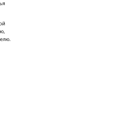
ья
ой
ю,
делю.
н