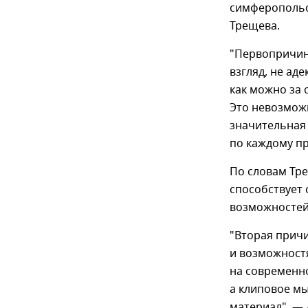
симферопольс
Трещева.
"Первопричина
взгляд, не ад
как можно за 
Это невозмож
значительная 
по каждому пр
По словам Тре
способствует 
возможностей
"Вторая прич
и возможностя
на современно
а клиповое мы
материал", — 