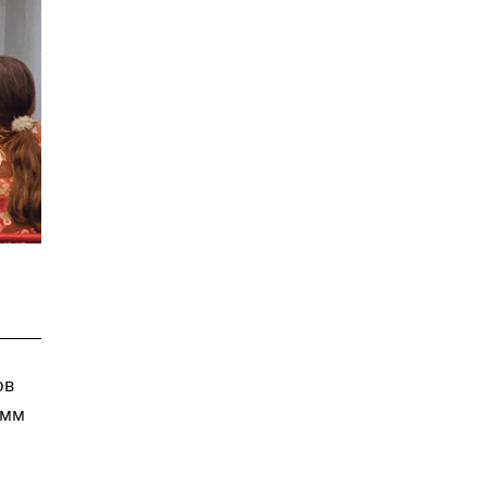
ов
амм