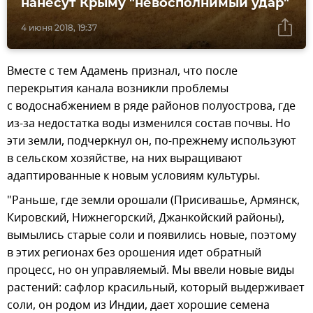
нанесут Крыму "невосполнимый удар"
4 июня 2018, 19:37
Вместе с тем Адамень признал, что после
перекрытия канала возникли проблемы
с водоснабжением в ряде районов полуострова, где
из-за недостатка воды изменился состав почвы. Но
эти земли, подчеркнул он, по-прежнему используют
в сельском хозяйстве, на них выращивают
адаптированные к новым условиям культуры.
"Раньше, где земли орошали (Присивашье, Армянск,
Кировский, Нижнегорский, Джанкойский районы),
вымылись старые соли и появились новые, поэтому
в этих регионах без орошения идет обратный
процесс, но он управляемый. Мы ввели новые виды
растений: сафлор красильный, который выдерживает
соли, он родом из Индии, дает хорошие семена