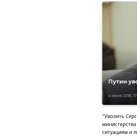
Путин ув
4 июня 2018, 17
"Уволить Серг
министерства
ситуациям и л