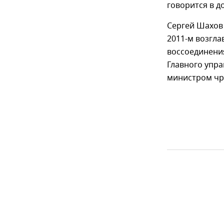
говорится в д
Сергей Шахов 
2011-м возгла
воссоединени
Главного упр
министром чр