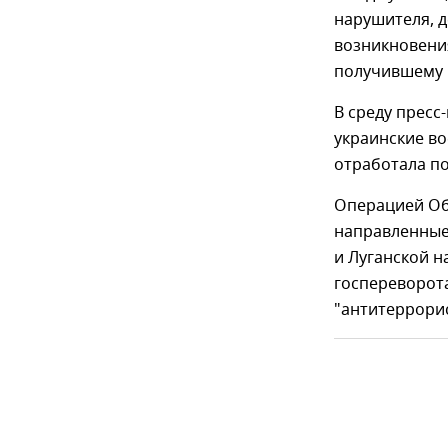
нарушителя, д
возникновения
получившему 
В среду пресс
украинские в
отработала по
Операцией Об
направленные
и Луганской н
госпереворота
"антитеррори