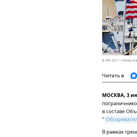
© AFP 2017 / Alexey Kr
Читать в
МОСКВА, 3 и
пограничнико
в составе Объ
"
Обозревате
В рамках трен