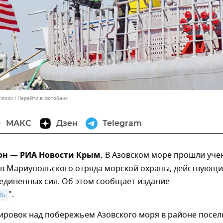
avtsov
Перейти в фотобанк
МАКС
Дзен
Telegram
юн — РИА Новости Крым.
В Азовском море прошли уче
в Мариупольского отряда морской охраны, действующи
единенных сил. Об этом сообщает издание
ль
".
ировок над побережьем Азовского моря в районе посел