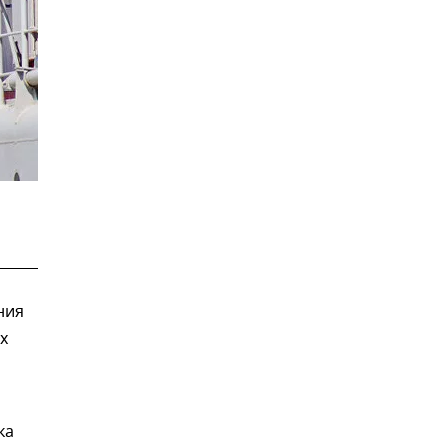
ния
х
ка