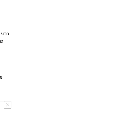
 что
на
е