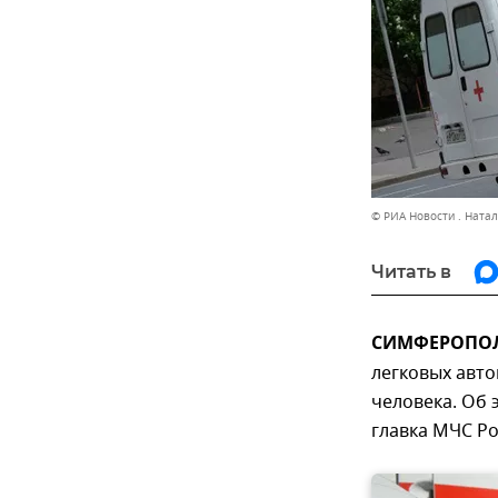
© РИА Новости . Ната
Читать в
СИМФЕРОПОЛЬ
легковых авто
человека. Об
главка МЧС Ро