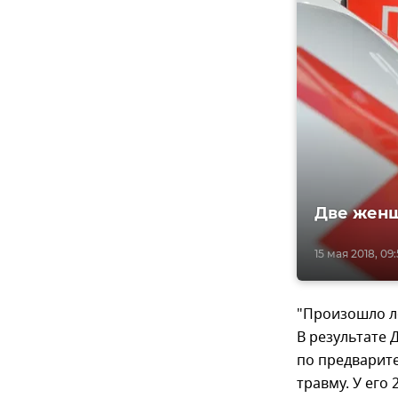
Две женщ
15 мая 2018, 09:
"Произошло л
В результате 
по предварит
травму. У его