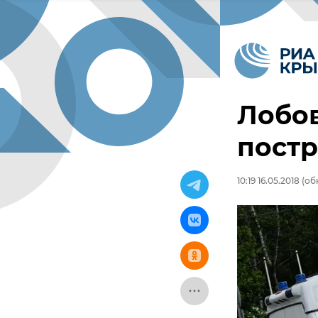
Лобов
постр
10:19 16.05.2018
(обн