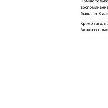
Помню только,
воспоминанием
было лет 8 или
Кроме того, в
Ажажа вспомни