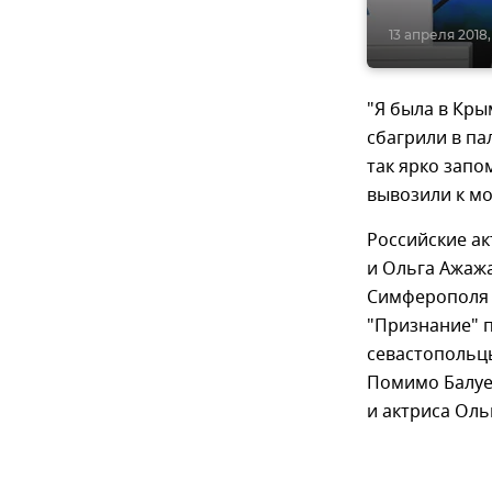
13 апреля 2018,
"Я была в Кры
сбагрили в па
так ярко запо
вывозили к мо
Российские ак
и Ольга Ажажа
Симферополя 
"Признание" п
севастопольцы
Помимо Балуев
и актриса Оль