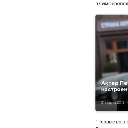
в Симферопол
Актер Пе
настрое
21 марта 2018, 
"Первые восп