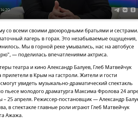
 14:20
му со всеми своими двоюродными братьями и сестрами.
латочный лагерь в горах. Это незабываемые ощущения,
мнилось. Мы в горной реке умывались, нас на автобусе
рю", — поделилась впечатлениями актриса.
теры театра и кино Александр Балуев, Глеб Матвейчук
 прилетели в Крым на гастроли. Жители и гости
смогут увидеть музыкально-драматический спектакль
о пьесе молодого драматурга Максима Фролова 24 апре
 – 25 апреля. Режиссер-постановщик — Александр Балу
а, в спектакле главные роли играют Глеб Матвейчук
га Ажажа.