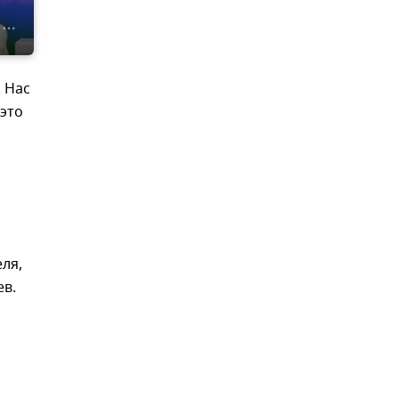
 Нас
 это
ля,
ев.