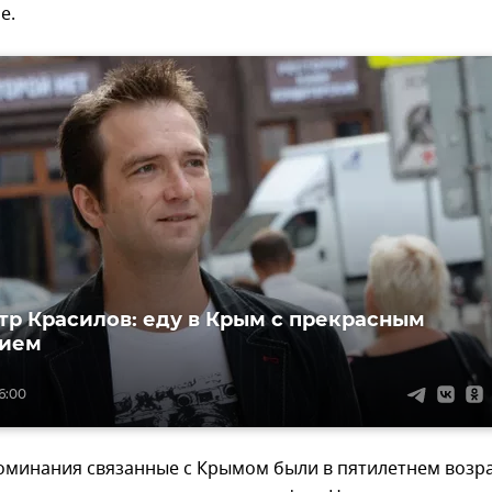
е.
тр Красилов: еду в Крым с прекрасным
нием
16:00
оминания связанные с Крымом были в пятилетнем возра