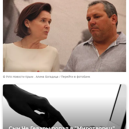
© РИА Новости Крым . Алина Богадица
Перейти в фотобанк
Сын Че Гевары попал в "Миротворец"