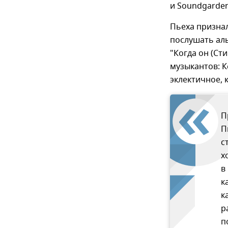
и Soundgarden
Пьеха признал
послушать аль
"Когда он (Ст
музыкантов: К
эклектичное, 
П
П
с
х
в
к
к
р
п