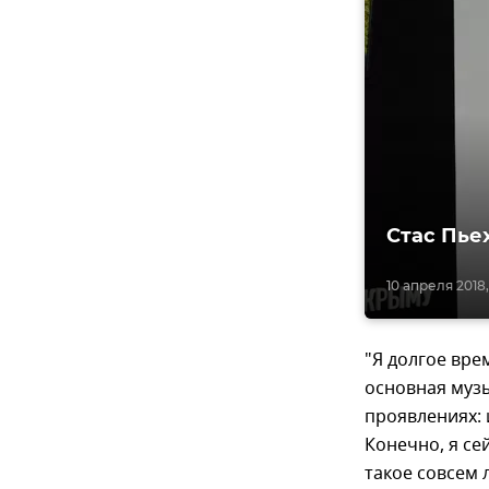
Стас Пье
10 апреля 2018,
"Я долгое вре
основная музы
проявлениях: 
Конечно, я се
такое совсем 