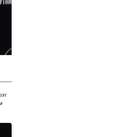
оэт
м