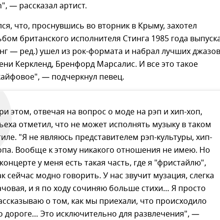
", — рассказал артист.
ся, что, проснувшись во вторник в Крыму, захотел
бом британского исполнителя Стинга 1985 года выпуска
инг — ред.) ушел из рок-формата и набрал лучших джазо
ени Керкленд, Бренфорд Марсалис. И все это такое
кайфовое", — подчеркнул певец.
ри этом, отвечая на вопрос о моде на рэп и хип-хоп,
ьеха отметил, что не может исполнять музыку в таком
тиле. "Я не являюсь представителем рэп-культуры, хип-
опа. Вообще к этому никакого отношения не имею. Но
 концерте у меня есть такая часть, где я "фристайлю",
ак сейчас модно говорить. У нас звучит музация, слегка
ачовая, и я по ходу сочиняю больше стихи… Я просто
ассказываю о том, как мы приехали, что происходило
о дороге… Это исключительно для развлечения", —