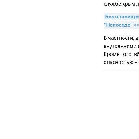
службе крымск
Без оповеще
"Непоседе" >
В частности, 
внутренними щ
Кроме того, в
опасностью – 