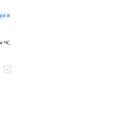
а в 
е ЧС.