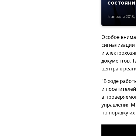
состояни
4 апреля 2018, 
Особое внима
сигнализации
и электрохоз
документов. Т
центра к реа
"В ходе работ
и посетителей
в проверяемо
управления М
по порядку их