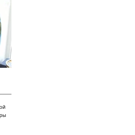
ой
уры