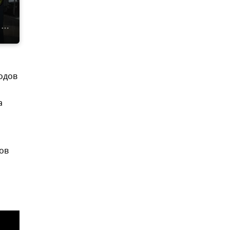
одов
а
ов