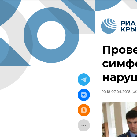
Прове
симфе
нару
10:18 07.04.2018
(об