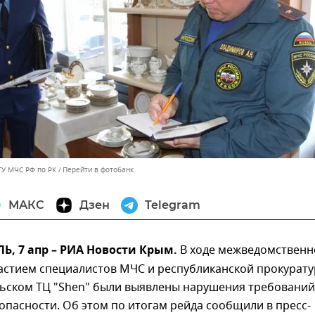
ГУ МЧС РФ по РК
Перейти в фотобанк
МАКС
Дзен
Telegram
, 7 апр – РИА Новости Крым.
В ходе межведомственн
частием специалистов МЧС и республиканской прокурат
ьском ТЦ "Shen" были выявлены нарушения требований
пасности. Об этом по итогам рейда сообщили в пресс-