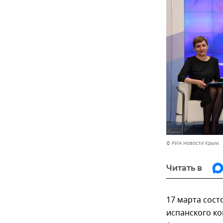
© РИА Новости Крым .
Читать в
17 марта сос
испанского к