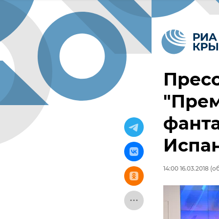
Пресс
"Пре
фанта
Испа
14:00 16.03.2018
(об