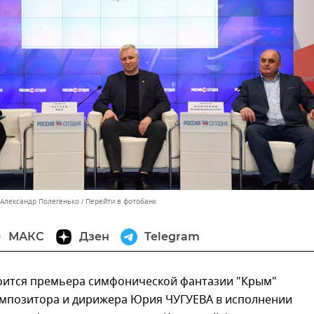
 Александр Полегенько
Перейти в фотобанк
МАКС
Дзен
Telegram
тоится премьера симфонической фантазии "Крым"
омпозитора и дирижера Юрия ЧУГУЕВА в исполнении