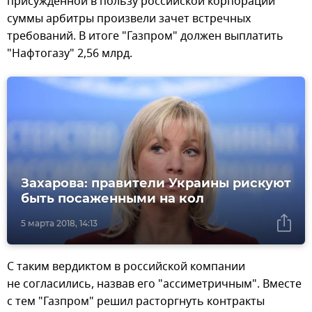
присужденной в пользу российской корпорации
суммы арбитры произвели зачет встречных
требований. В итоге "Газпром" должен выплатить
"Нафтогазу" 2,56 млрд.
Захарова: правители Украины рискуют
быть посаженными на кол
5 марта 2018, 14:13
С таким вердиктом в российской компании
не согласились, назвав его "ассиметричным". Вместе
с тем "Газпром" решил расторгнуть контракты