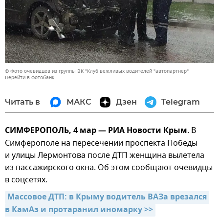
© Фото очевидцев из группы ВК "Клуб вежливых водителей "автопартнер"
Перейти в фотобанк
Читать в
МАКС
Дзен
Telegram
СИМФЕРОПОЛЬ, 4 мар — РИА Новости Крым
. В
Симферополе на пересечении проспекта Победы
и улицы Лермонтова после ДТП женщина вылетела
из пассажирского окна. Об этом сообщают очевидцы
в соцсетях.
Массовое ДТП: в Крыму водитель ВАЗа врезался 
в КамАз и протаранил иномарку >>