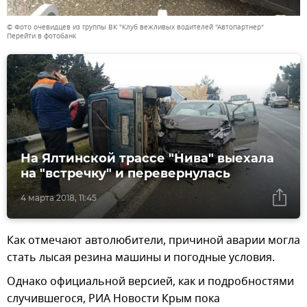
© Фото очевидцев из группы ВК "Клуб вежливых водителей "Автопартнер"
Перейти в фотобанк
На Ялтинской трассе "Нива" выехала
на "встречку" и перевернулась
4 марта 2018, 11:45
Как отмечают автолюбители, причиной аварии могла
стать лысая резина машины и погодные условия.
Однако официальной версией, как и подробностями
случившегося, РИА Новости Крым пока