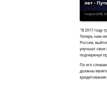
лет - Пут
1 марта 2018, 12
"В 2017 году 
Теперь нам н
России, выйти
улучшат свои 
подчеркнул пр
По его слова
должны являть
кредитования