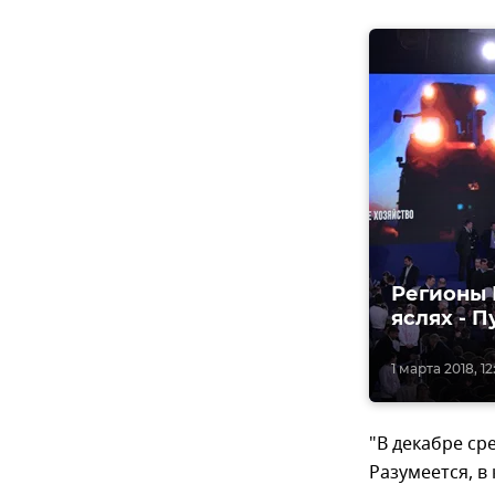
Регионы 
яслях - П
1 марта 2018, 12
"В декабре ср
Разумеется, в