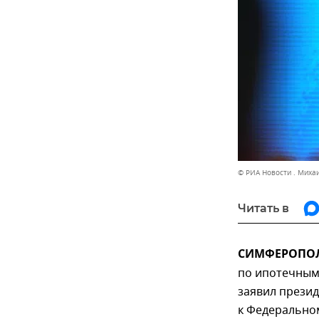
© РИА Новости . Миха
Читать в
СИМФЕРОПОЛЬ
по ипотечным 
заявил прези
к Федерально