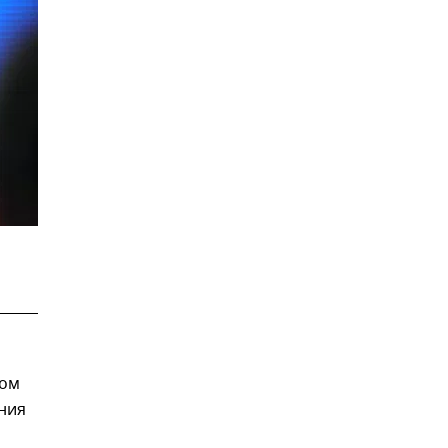
том
ния