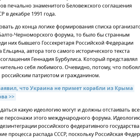
тов печально знаменитого Беловежского соглашения
Р в декабре 1991 года.
довать до конца логике формирования списка организат
 Балто-Черноморского форума, то было бы странным
еди них бывшего Госсекретаря Российской Федерации
 Ельцина, автора того самого исторического текста
 соглашения Геннадия Бурбулиса. Который представлял
чительно себя любимого. Очевидно, потому, что побоя
я российским патриотом и гражданином.
аявил, что Украина не примет корабли из Крыма 
ова >>
даться какую идеологию могут и должны отстаивать все
е персонажи этого международного форума. Идеологи
дезинтеграции российского федеративного государства
ие процесса распада СССР, поскольку Российская Феде