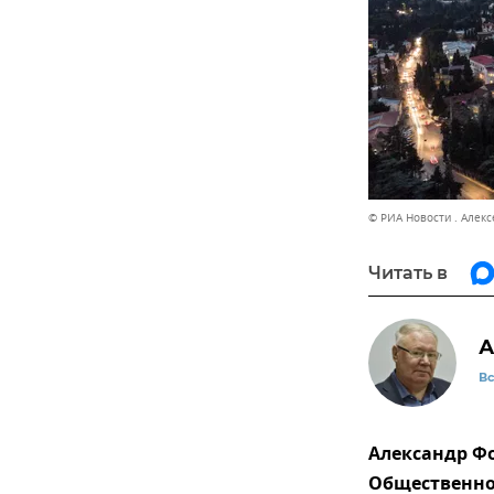
© РИА Новости . Алек
Читать в
А
В
Александр Фо
Общественно