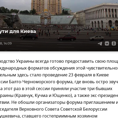
ути для Киева
8, 14:09
водство Украины всегда готово предоставить свою площ
ждународных форматов обсуждения этой чувствительно
ельным здесь стало проведение 23 февраля в Киеве
сии Балто-Черноморского форума, где вновь остро зву
а этот раз в этой сессии приняли участие три бывших
раины (Кравчук, Кучма и Ющенко), а также экс-президе
твии. Не обошли организаторы форума приглашением 
седателя Верховного Совета Советской Белоруссии
ушкевича, ставшего гостеприимным хозяином