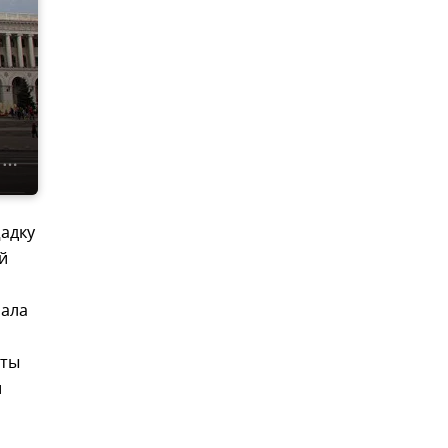
адку
й
чала
нты
и