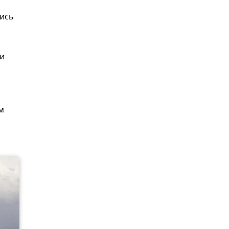
лись
ии
м