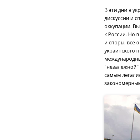
В эти дни в 
дискуссии и с
оккупации. Вы
к России. Но 
и споры, все 
украинского 
международный
"незалежной" 
самым легали
закономерным