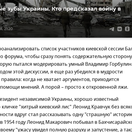
е зубы Украины. Кто предсказал войну в
е
, 21:20
оанализировать список участников киевской сессии Ба
о форума, чтобы сразу понять содержательную сторону
оторую пытался модерировать умный Владимир Горбулин
одом этой дискуссии, я еще раз убедился в мудрости
правила: когда не хватает аргументов, приходится
помощи мнений. А порой – просто к откровенной лжи.
резидент независимой Украины, хорошо известный
кличке "хитрый киевский лис" Леонид Кравчук без всяк
ости вдруг стал рассказывать одну "страшную" истори
 в 1954 году Леонид Макарович побывал в Бахчисарайск
 своему "ужасу увидел полную разруху и запустение, а та