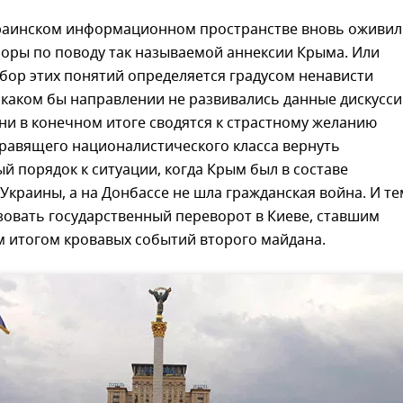
украинском информационном пространстве вновь оживи
поры по поводу так называемой аннексии Крыма. Или
бор этих понятий определяется градусом ненависти
в каком бы направлении не развивались данные дискусс
они в конечном итоге сводятся к страстному желанию
правящего националистического класса вернуть
 порядок к ситуации, когда Крым был в составе
Украины, а на Донбассе не шла гражданская война. И те
зовать государственный переворот в Киеве, ставшим
 итогом кровавых событий второго майдана.