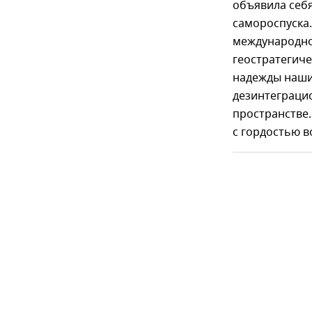
объявила себ
самороспуска.
международно
геостратегиче
надежды наши
дезинтеграци
пространстве.
с гордостью в