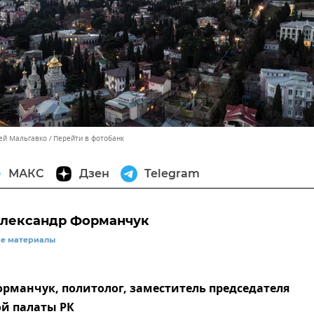
сей Мальгавко
Перейти в фотобанк
МАКС
Дзен
Telegram
лександр Форманчук
се материалы
рманчук, политолог, заместитель председателя
й палаты РК