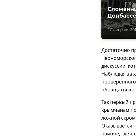
Сломанны
Донбасс
27 февраля 2018
Достаточно пр
Черноморског
дискуссии, к
Наблюдая за х
проверенного 
обращаться к 
Так первый п
крымчанам по 
ложной скромн
Оказывается,
районе, где к