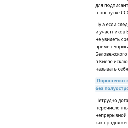
для подписан
о роспуске ССС
Ну а если сле
и участников
не увидеть ср
времен Бориса
Беловежского
в Киеве исклю
называть себ
Порошенко з
без полуостр
Нетрудно дога
перечисленны
непрерывной 
как продолжен