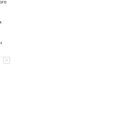
ого
и
н