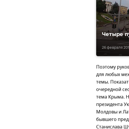
Четыре п
26 февраля 201
Поэтому руко
для любых ме
темы. Показат
очередной сес
тема Крыма. Н
президента Ук
Молдовы и Ла
бывшего пред
Станислава Ш